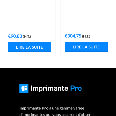
€
304,75
€
90,83
(H.T.)
(H.T.)
LIRE LA SUITE
LIRE LA SUITE
Imprimante Pro
a une gamme variée
d’imprimantes qui vous assurent d’obtenir