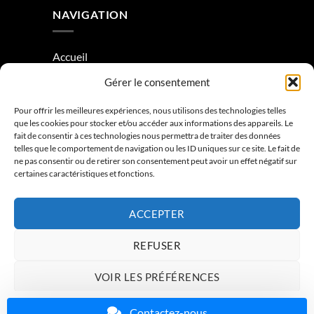
NAVIGATION
Accueil
Gérer le consentement
À Propos
Condition générale de vente
Pour offrir les meilleures expériences, nous utilisons des technologies telles
que les cookies pour stocker et/ou accéder aux informations des appareils. Le
Mentions légales
fait de consentir à ces technologies nous permettra de traiter des données
telles que le comportement de navigation ou les ID uniques sur ce site. Le fait de
ne pas consentir ou de retirer son consentement peut avoir un effet négatif sur
Contactez-nous
certaines caractéristiques et fonctions.
ACCEPTER
REFUSER
VOIR LES PRÉFÉRENCES
ACCUEIL
À PROPOS
CONTACTEZ-NOUS
Charte de données
Politique de confidentialité
Mentions légales
Contactez-nous