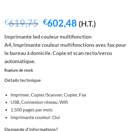
Le
Le
619,75
602,48
€
€
(H.T.)
prix
prix
Imprimante led couleur multifonction
initial
actuel
A4,
Imprimante couleur multifonctions avec fax pour
était :
est :
le bureau à domicile. Copie et scan recto/verso
€619,75.
€602,48.
automatique.
Rupture de stock
Détails technique
Imprimer, Copier/Scanner, Copier, Fax
USB, Connexion réseau, Wifi
1.500 pages par mois
Imprimante couleur: Oui
Demande d'informations?