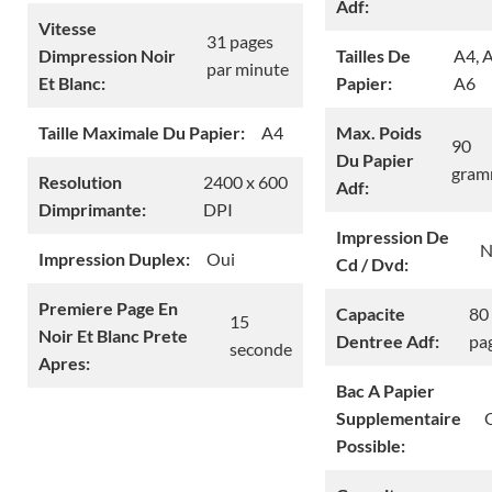
Adf:
Vitesse
31 pages
Dimpression Noir
Tailles De
A4, A
par minute
Et Blanc:
Papier:
A6
Taille Maximale Du Papier:
A4
Max. Poids
90
Du Papier
gra
Resolution
2400 x 600
Adf:
Dimprimante:
DPI
Impression De
N
Impression Duplex:
Oui
Cd / Dvd:
Premiere Page En
Capacite
80
15
Noir Et Blanc Prete
Dentree Adf:
pa
seconde
Apres:
Bac A Papier
Supplementaire
Possible: