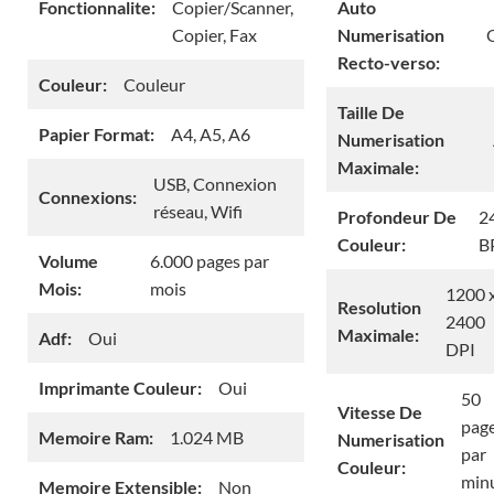
Fonctionnalite:
Copier/Scanner,
Auto
Copier, Fax
Numerisation
Recto-verso:
Couleur:
Couleur
Taille De
Papier Format:
A4, A5, A6
Numerisation
Maximale:
USB, Connexion
Connexions:
réseau, Wifi
Profondeur De
2
Couleur:
B
Volume
6.000 pages par
Mois:
mois
1200 
Resolution
2400
Maximale:
Adf:
Oui
DPI
Imprimante Couleur:
Oui
50
Vitesse De
pag
Memoire Ram:
1.024 MB
Numerisation
par
Couleur:
min
Memoire Extensible:
Non