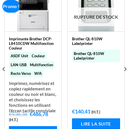
Promo !
RUPTURE DE STOCK
Imprimante Brother DCP-
Brother QL-810W
L8410CDW Multifonction
Labelprinter
Couleur
Brother QL-810W
ASDF Unit
Couleur
Labelprinter
LAN-USB
Multifonction
Recto Verso
Wifi
Imprimez, numérisez et
copiez rapidement en
couleur ou noir et blanc,
et choisissez les
fonctions en utilisant
€
140,41
l’écran tactile conviviale
(H.T.)
Le
Le
€
536,36
€
486,78
prix
prix
(H.T.)
initial
actuel
LIRE LA SUITE