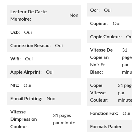
Ocr:
Oui
Lecteur De Carte
Non
Memoire:
Copieur:
Oui
Usb:
Oui
Copie Couleur:
Ou
Connexion Reseau:
Oui
Vitesse De
31
Copie En
page
Wifi:
Oui
Noir Et
par
Apple Airprint:
Oui
Blanc:
minu
Nfc:
Oui
Copie
31 pag
Vitesse
par
E-mail Printing:
Non
Couleur:
minut
Vitesse
Fonction Fax:
Oui
31 pages
Dimpression
par minute
Couleur:
Formats Papier