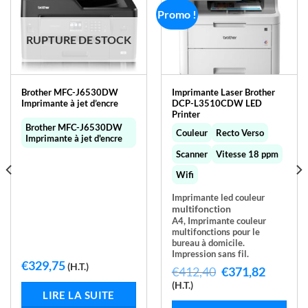
Promo !
RUPTURE DE STOCK
Brother MFC-J6530DW
Imprimante Laser Brother
Imprimante à jet d’encre
DCP-L3510CDW LED
Printer
Brother MFC-J6530DW
Couleur
Recto Verso
Imprimante à jet d'encre
Scanner
Vitesse 18 ppm
Wifi
Imprimante led couleur
multifonction
A4,
Imprimante couleur
multifonctions pour le
bureau à domicile.
Impression sans fil.
€
329,75
(H.T.)
Le
Le
€
412,40
€
371,82
prix
prix
(H.T.)
initial
actuel
LIRE LA SUITE
était :
est :