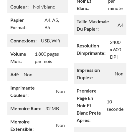
Noir Et
par
Couleur:
Noir/blanc
Blanc:
minute
Papier
A4, A5,
Taille Maximale
A4
Format:
B5
Du Papier:
Connexions:
USB, Wifi
2400
Resolution
x 600
Dimprimante:
Volume
1.800 pages
DPI
Mois:
par mois
Impression
Non
Adf:
Non
Duplex:
Imprimante
Premiere
Non
Couleur:
Page En
10
Noir Et
Memoire Ram:
32 MB
seconde
Blanc Prete
Apres:
Memoire
Non
Extensible: