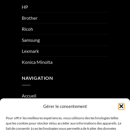
HP
Brother
Ricoh
Samsung
Lexmark
Konica Minolta
NAVIGATION
Accueil
Gérer le consentement
À Propos
Condition générale de vente
Pour offrir les meilleures expériences, nous utilisons des technologies telles
que les cookies pour stocker et/ou accéder aux informations des appareils. Le
Mentions légales
fait de consentir à ces technologies nous permettra de traiter des données