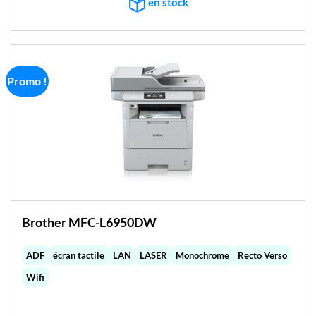
en stock
Promo !
Brother MFC-L6950DW
ADF
écran tactile
LAN
LASER
Monochrome
Recto Verso
Wifi