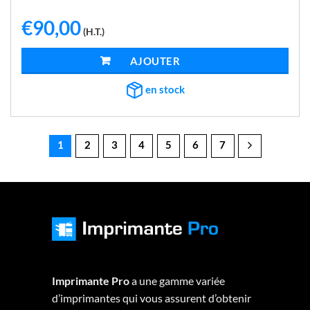
€
90,00
(H.T.)
AJOUTER AU PANIER
en stock
1
2
3
4
5
6
7
Imprimante Pro
a une gamme variée
d’imprimantes qui vous assurent d’obtenir