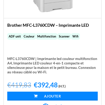
Brother MFC-L3760CDW – Imprimante LED
ADF unit
Couleur
Multifonction
Scanner
Wifi
MFC-L3760CDW | Imprimante led couleur multifonction
A4,
Imprimante LED couleur 4-en-1 compacte et
silencieuse pour la maison et le petit bureau. Connexion
au réseau câblé ou Wi-Fi.
€
419,83
Le
€
392,48
Le
(H.T.)
prix
prix
initial
actuel
était :
est :
AJOUTER AU PANIER
€419,83.
€392,48.