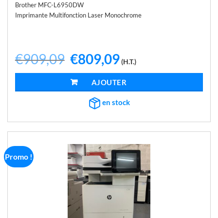
Brother MFC-L6950DW
Imprimante Multifonction Laser Monochrome
€
909,09
Le
€
809,09
Le
(H.T.)
prix
prix
initial
actuel
était :
est :
AJOUTER AU PANIER
€909,09.
€809,09.
en stock
Promo !