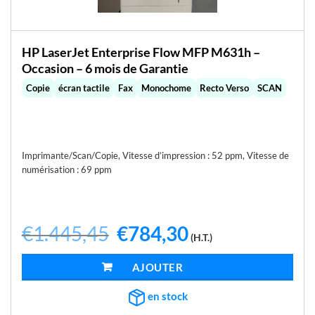
HP LaserJet Enterprise Flow MFP M631h –
Occasion – 6 mois de Garantie
Copie
écran tactile
Fax
Monochome
Recto Verso
SCAN
Imprimante/Scan/Copie, Vitesse d’impression : 52 ppm, Vitesse de
numérisation : 69 ppm
€
1.445,45
Le
€
784,30
Le
(H.T.)
prix
prix
initial
actuel
était :
est :
AJOUTER AU PANIER
€1.445,45.
€784,30.
en stock