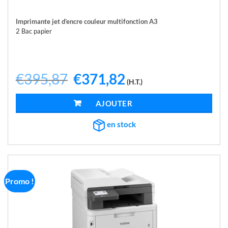
Imprimante jet d’encre couleur multifonction A3
2 Bac papier
€
395,87
Le
€
371,82
Le
(H.T.)
prix
prix
initial
actuel
était :
est :
AJOUTER AU PANIER
€395,87.
€371,82.
en stock
Promo !