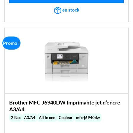
en stock
Promo !
Brother MFC-J6940DW Imprimante jet d’encre
A3/A4
2 Bac
A3/A4
All in one
Couleur
mfc-j6940dw