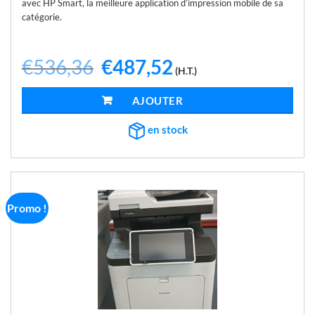
avec HP Smart, la meilleure application d’impression mobile de sa
catégorie.
€
536,36
Le
€
487,52
Le
(H.T.)
prix
prix
initial
actuel
était :
est :
AJOUTER AU PANIER
€536,36.
€487,52.
en stock
Promo !