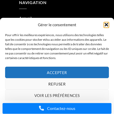
NAVIGATION
Accueil
Gérer le consentement
À Propos
Pour offrir les meilleures expériences, nous utilisons des technologies telles
Condition générale de vente
que les cookies pour stocker et/ou accéder aux informations des appareils. Le
fait de consentir à ces technologies nous permettra de traiter des données
Mentions légales
telles que le comportement de navigation ou les ID uniques sur ce site. Le fait de
ne pas consentir ou de retirer son consentement peut avoir un effet négatif sur
Contactez-nous
certaines caractéristiques et fonctions.
ACCEPTER
REFUSER
VOIR LES PRÉFÉRENCES
ACCUEIL
À PROPOS
CONTACTEZ-NOUS
Charte de données
Politique de confidentialité
Mentions légales
Contactez-nous
Copyright 2026 ©
Imprimante PRO
- Webdesign by
Media84