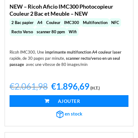
NEW – Ricoh Aficio IMC300 Photocopieur
Couleur 2 Bac et Meuble – NEW
2 Bac papier
A4
Couleur
IMC300
Multifonction
NFC
Recto Verso
scanner 80 ppm
Wifi
Ricoh IMC300, Une
imprimante multifonction A4 couleur laser
rapide, de 30 pages par minute,
scanner recto/verso en un seul
passage
avec une vitesse de 80 images/min
€
2.061,98
Le
€
1.896,69
Le
(H.T.)
prix
prix
initial
actuel
était :
est :
AJOUTER AU PANIER
€2.061,98.
€1.896,69.
en stock