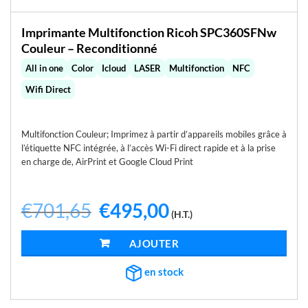
Imprimante Multifonction Ricoh SPC360SFNw
Couleur – Reconditionné
All in one
Color
Icloud
LASER
Multifonction
NFC
Wifi Direct
Multifonction Couleur; Imprimez à partir d’appareils mobiles grâce à
l’étiquette NFC intégrée, à l’accès Wi-Fi direct rapide et à la prise
en charge de, AirPrint et Google Cloud Print
€
701,65
Le
€
495,00
Le
(H.T.)
prix
prix
initial
actuel
était :
est :
AJOUTER AU PANIER
€701,65.
€495,00.
en stock