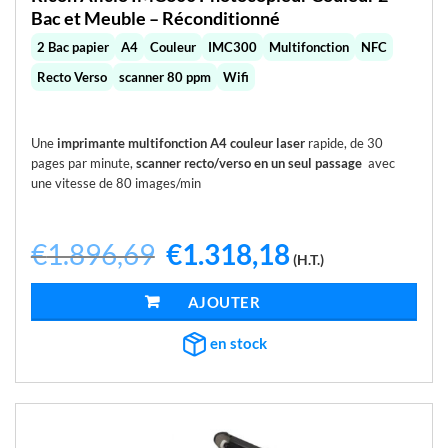
Bac et Meuble – Réconditionné
2 Bac papier
A4
Couleur
IMC300
Multifonction
NFC
Recto Verso
scanner 80 ppm
Wifi
Une
imprimante multifonction A4 couleur laser
rapide, de 30
pages par minute,
scanner recto/verso en un seul passage
avec
une vitesse de 80 images/min
€
1.896,69
Le
€
1.318,18
Le
(H.T.)
prix
prix
initial
actuel
était :
est :
AJOUTER AU PANIER
€1.896,69.
€1.318,18.
en stock