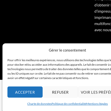
d’obtenir
d’impressi
imprimant
multifonc
avec nous
Gérer le consentement
Pour offrir les meilleures expériences, nous utilisons des technologies telles que 
pour stocker et/ou accéder aux informations des appareils. Le fait de consentir à 
technologies nous permettra de traiter des données telles que le comportement 
ou les ID uniques sur ce site. Le fait de ne pas consentir ou de retirer son consen
avoir un effet négatif sur certaines caractéristiques et fonctions.
ACCEPTER
REFUSER
VOIR LES PRÉF
Charte de données
Politique de confidentialité
Mentions légales