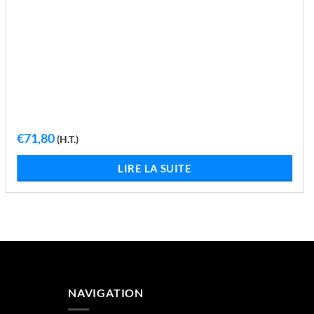
€
71,80
(H.T.)
LIRE LA SUITE
NAVIGATION