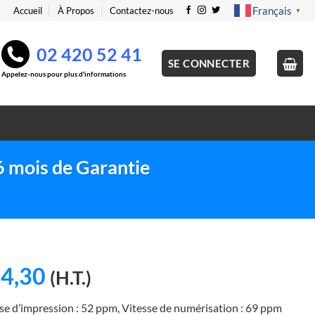
Français
Accueil
À Propos
Contactez-nous
▼
02 420 52 41
SE CONNECTER
Appelez-nous pour plus d'informations
 mois de Garantie
Le
4,30
(H.T.)
x
prix
e d’impression : 52 ppm, Vitesse de numérisation : 69 ppm