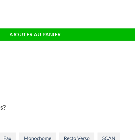
ial
actuel
t :
est :
445,45.
€784,30.
se Flow MFP M631h - Occasion - 6 mois de Garantie
AJOUTER AU PANIER
s?
Fax
Monochome
Recto Verso
SCAN