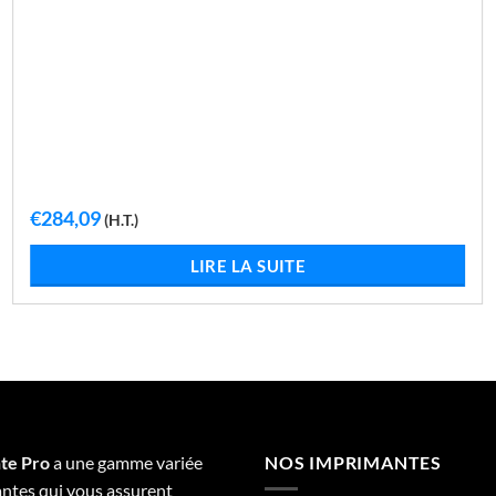
€
284,09
(H.T.)
LIRE LA SUITE
te Pro
a une gamme variée
NOS IMPRIMANTES
ntes qui vous assurent