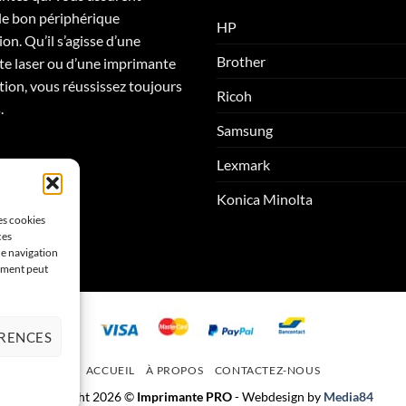
 le bon périphérique
HP
on. Qu’il s’agisse d’une
Brother
e laser ou d’une imprimante
tion, vous réussissez toujours
Ricoh
.
Samsung
Lexmark
Konica Minolta
les cookies
ces
de navigation
tement peut
ÉRENCES
ACCUEIL
À PROPOS
CONTACTEZ-NOUS
Copyright 2026 ©
Imprimante PRO
- Webdesign by
Media84