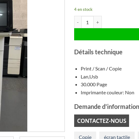
init
étai
4 en stock
€1.
quantité de HP LaserJet Enterpri
Détails technique
Print / Scan / Copie
Lan,Usb
30.000 Page
Imprimante couleur: Non
Demande d'information
Copie
écran tactile