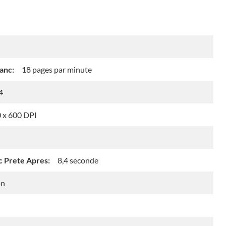
anc:
18 pages par minute
4
 x 600 DPI
c Prete Apres:
8,4 seconde
n