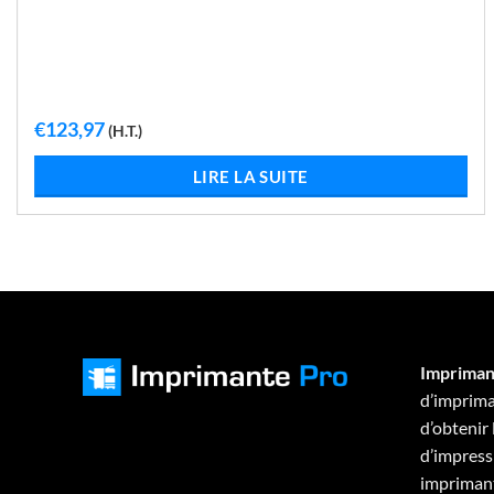
€
123,97
(H.T.)
LIRE LA SUITE
Impriman
d’imprima
d’obtenir
d’impressi
imprimant