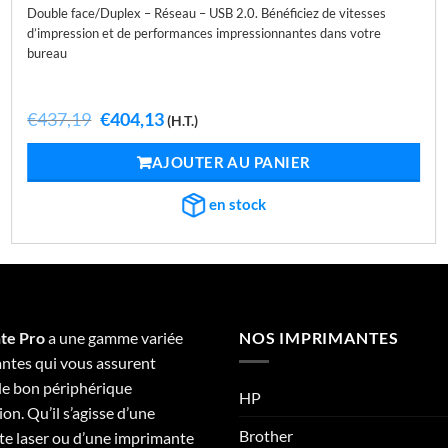
Double face/Duplex – Réseau – USB 2.0. Bénéficiez de vitesses
d’impression et de performances impressionnantes dans votre
bureau
Le
Le
€
437,19
€
404,13
(H.T.)
prix
prix
initial
actuel
AJOUTER AU PANIER
était :
est :
€437,19.
€404,13.
en stock
te Pro
a une gamme variée
NOS IMPRIMANTES
ntes qui vous assurent
 le bon périphérique
HP
on. Qu’il s’agisse d’une
Brother
e laser ou d’une imprimante