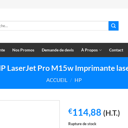
e
nte
Nos Promos
Demande de devis
À Propos
Contact
P LaserJet Pro M15w Imprimante las
ACCUEIL
/
HP
114,88
€
(H.T.)
Rupture de stock