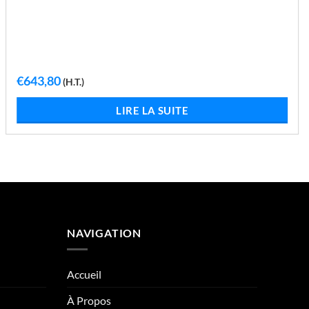
€
643,80
(H.T.)
LIRE LA SUITE
NAVIGATION
Accueil
À Propos