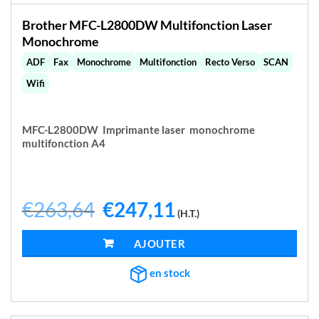
Brother MFC-L2800DW Multifonction Laser
Monochrome
ADF
Fax
Monochrome
Multifonction
Recto Verso
SCAN
Wifi
MFC-L2800DW Imprimante laser monochrome
multifonction A4
€
263,64
Le
€
247,11
Le
(H.T.)
prix
prix
initial
actuel
était :
est :
AJOUTER AU PANIER
€263,64.
€247,11.
en stock