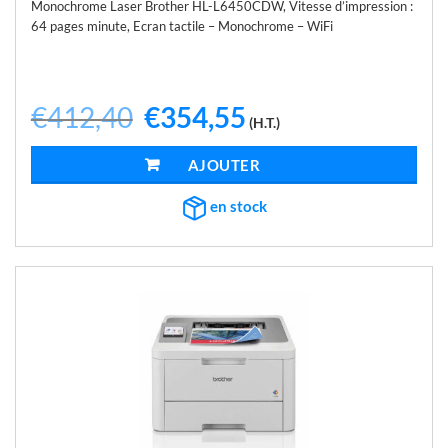
Monochrome Laser Brother HL-L6450CDW, Vitesse d’impression :
64 pages minute, Ecran tactile – Monochrome – WiFi
€
412,40
Le
€
354,55
Le
(H.T.)
prix
prix
initial
actuel
était :
est :
AJOUTER AU PANIER
€412,40.
€354,55.
en stock