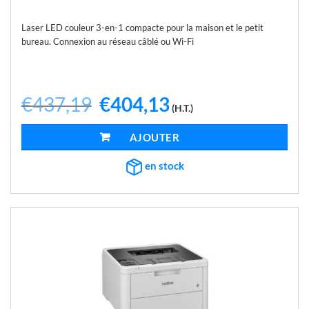
Laser LED couleur 3-en-1 compacte pour la maison et le petit
bureau. Connexion au réseau câblé ou Wi-Fi
€
437,19
Le
€
404,13
Le
(H.T.)
prix
prix
initial
actuel
était :
est :
AJOUTER AU PANIER
€437,19.
€404,13.
en stock