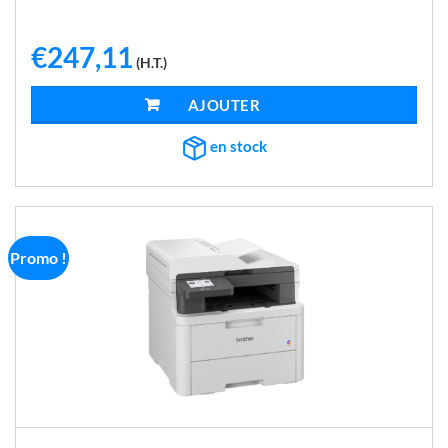
€
247,11
(H.T.)
AJOUTER AU PANIER
en stock
Promo !