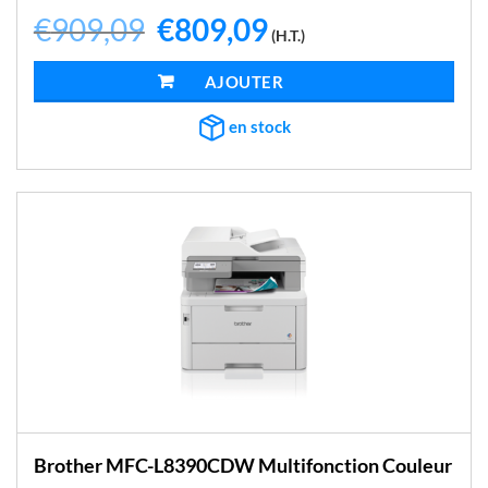
€
909,09
Le
€
809,09
Le
(H.T.)
prix
prix
initial
actuel
était :
est :
AJOUTER AU PANIER
€909,09.
€809,09.
en stock
Brother MFC-L8390CDW Multifonction Couleur