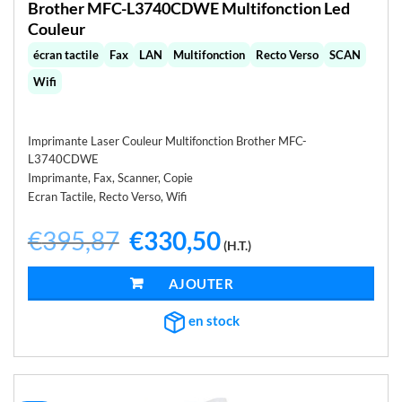
Brother MFC-L3740CDWE Multifonction Led
Couleur
écran tactile
Fax
LAN
Multifonction
Recto Verso
SCAN
Wifi
Imprimante Laser Couleur Multifonction Brother MFC-
L3740CDWE
Imprimante, Fax, Scanner, Copie
Ecran Tactile, Recto Verso, Wifi
€
395,87
Le
€
330,50
Le
(H.T.)
prix
prix
initial
actuel
était :
est :
AJOUTER AU PANIER
€395,87.
€330,50.
en stock