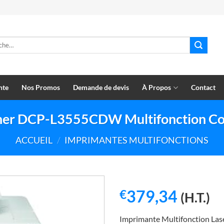
e
nte
Nos Promos
Demande de devis
À Propos
Contact
her DCP-L3555CDW Multifonction Co
ACCUEIL
/
IMPRIMANTES MULTIFONCTIONS
379,34
€
(H.T.)
Imprimante Multifonction L