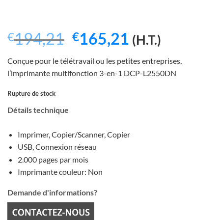
Le
Le
194,21
165,21
€
€
(H.T.)
prix
prix
Conçue pour le télétravail ou les petites entreprises,
initial
actuel
l’imprimante multifonction 3-en-1 DCP-L2550DN
était :
est :
Rupture de stock
€194,21.
€165,21.
Détails technique
Imprimer, Copier/Scanner, Copier
USB, Connexion réseau
2.000 pages par mois
Imprimante couleur: Non
Demande d'informations?