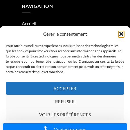
NAVIGATION
Accueil
Gérer le consentement
À Propos
Condition générale de vente
Pour offrir les meilleures expériences, nous utilisons des technologies telles
que les cookies pour stocker et/ou accéder aux informations des appareils. Le
Mentions légales
fait de consentir à ces technologies nous permettra de traiter des données
telles que le comportement de navigation ou les ID uniques sur ce site. Le fait de
ne pas consentir ou de retirer son consentement peut avoir un effet négatif sur
Contactez-nous
certaines caractéristiques et fonctions.
ACCEPTER
REFUSER
VOIR LES PRÉFÉRENCES
ACCUEIL
À PROPOS
CONTACTEZ-NOUS
Charte de données
Politique de confidentialité
Mentions légales
Contactez-nous