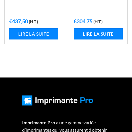
€
437,50
€
304,75
(H.T.)
(H.T.)
LIRE LA SUITE
LIRE LA SUITE
Imprimante Pro
a une gamme variée
d’imprimantes qui vous assurent d’obtenir