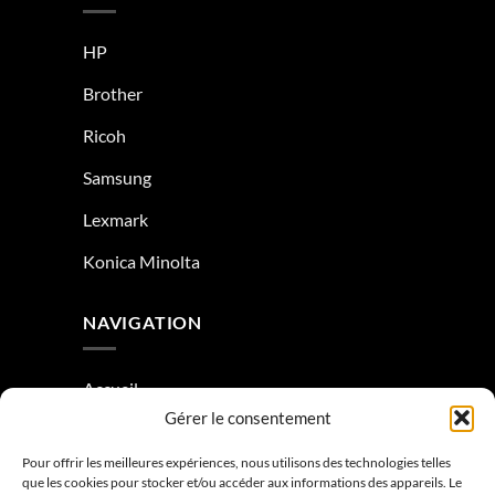
HP
Brother
Ricoh
Samsung
Lexmark
Konica Minolta
NAVIGATION
Accueil
Gérer le consentement
À Propos
Pour offrir les meilleures expériences, nous utilisons des technologies telles
Condition générale de vente
que les cookies pour stocker et/ou accéder aux informations des appareils. Le