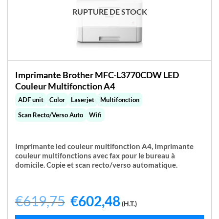
RUPTURE DE STOCK
Imprimante Brother MFC-L3770CDW LED
Couleur Multifonction A4
ADF unit
Color
Laserjet
Multifonction
Scan Recto/Verso Auto
Wifi
Imprimante led couleur multifonction A4,
Imprimante
couleur multifonctions avec fax pour le bureau à
domicile. Copie et scan recto/verso automatique.
€
619,75
Le
€
602,48
Le
(H.T.)
prix
prix
initial
actuel