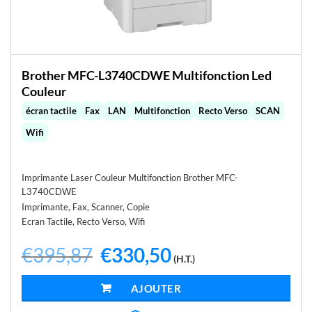
Brother MFC-L3740CDWE Multifonction Led
Couleur
écran tactile
Fax
LAN
Multifonction
Recto Verso
SCAN
Wifi
Imprimante Laser Couleur Multifonction Brother MFC-
L3740CDWE
Imprimante, Fax, Scanner, Copie
Ecran Tactile, Recto Verso, Wifi
€
395,87
Le
€
330,50
Le
(H.T.)
prix
prix
initial
actuel
était :
est :
AJOUTER AU PANIER
€395,87.
€330,50.