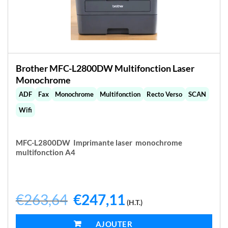
Brother MFC-L2800DW Multifonction Laser
Monochrome
ADF
Fax
Monochrome
Multifonction
Recto Verso
SCAN
Wifi
MFC-L2800DW Imprimante laser monochrome
multifonction A4
€
263,64
Le
€
247,11
Le
(H.T.)
prix
prix
initial
actuel
était :
est :
AJOUTER AU PANIER