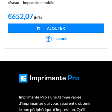
réseau + impression mobile
€
652,07
(H.T.)
AJOUTER AU PANIER
en stock
Imprimante Pro
a une gamme variée
d’imprimantes qui vous assurent d’obtenir
le bon périphérique d’impression. Qu’il