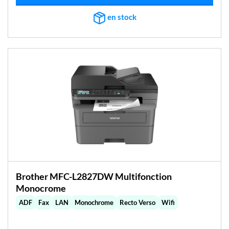
€263,64.
€247,11.
en stock
Brother MFC-L2827DW Multifonction
Monocrome
ADF
Fax
LAN
Monochrome
Recto Verso
Wifi