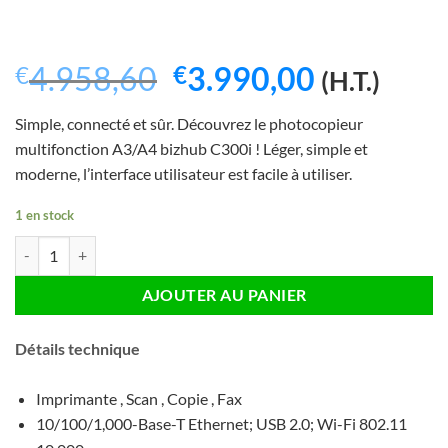
Le
Le
4.958,60
3.990,00
€
€
(H.T.)
prix
prix
Simple, connecté et sûr. Découvrez le photocopieur
initial
actuel
multifonction A3/A4 bizhub C300i ! Léger, simple et
était :
est :
moderne, l’interface utilisateur est facile à utiliser.
€4.958,60.
€3.990,0
1 en stock
quantité de Nouveau Copieuse Konica Minolta Bizhup C300i Couleur
AJOUTER AU PANIER
Détails technique
Imprimante , Scan , Copie , Fax
10/100/1,000-Base-T Ethernet; USB 2.0; Wi-Fi 802.11