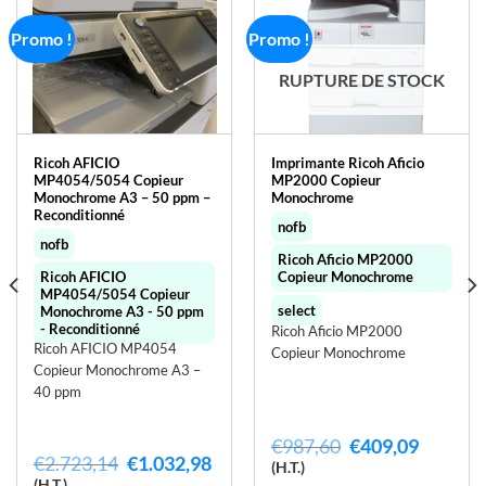
Promo !
Promo !
RUPTURE DE STOCK
Ricoh AFICIO
Imprimante Ricoh Aficio
MP4054/5054 Copieur
MP2000 Copieur
Monochrome A3 – 50 ppm –
Monochrome
Reconditionné
nofb
nofb
Ricoh Aficio MP2000
Ricoh AFICIO
Copieur Monochrome
MP4054/5054 Copieur
select
Monochrome A3 - 50 ppm
- Reconditionné
Ricoh Aficio MP2000
Ricoh AFICIO MP4054
Copieur Monochrome
Copieur Monochrome A3 –
40 ppm
Le
Le
€
987,60
€
409,09
Le
Le
€
2.723,14
€
1.032,98
prix
prix
(H.T.)
prix
prix
initial
actuel
(H.T.)