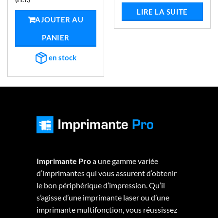
initial
actuel
était :
est :
LIRE LA SUITE
était :
est :
5.
€987,60.
€409,09
AJOUTER AU
€2.723,14.
€1.032,98.
PANIER
en stock
Imprimante Pro
a une gamme variée
d’imprimantes qui vous assurent d’obtenir
le bon périphérique d’impression. Qu’il
s’agisse d’une imprimante laser ou d’une
imprimante multifonction, vous réussissez