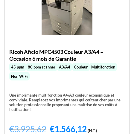
Ricoh Aficio MPC4503 Couleur A3/A4 –
Occasion 6 mois de Garantie
45 ppm
80 ppm scanner
A3/A4
Couleur
Multifonction
Non WiFi
Une imprimante multifonction A4/A3 couleur économique et
conviviale. Remplacez vos imprimantes qui coûtent cher par une
solution professionnelle proposant une maîtrise de vos coûts à
l’utilisation !
€
3.925,62
Le
€
1.566,12
Le
(H.T.)
prix
prix