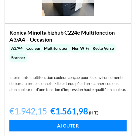
Konica Minolta bizhub C224e Multifonction
A3/A4 – Occasion
A3/A4
Couleur
Multifonction
Non WiFi
Recto Verso
Scanner
imprimante multifonction couleur conçue pour les environnements
de bureau professionnels. Elle est équipée d’un scanner couleur,
d’un copieur et d’une fonction d’impression haute qualité en couleur.
€
1.942,15
Le
€
1.561,98
Le
(H.T.)
prix
prix
initial
actuel
était :
est :
LIRE LA SUITE
€1.942,15.
€1.561,98.