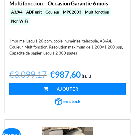
Multifonction – Occasion Garantie 6 mois
A3/A4
ADF unit
Couleur
MPC2003
Multifonction
Non WiFi
Imprime jusqu’à 20 ppm, copie, numérise, télécopie, A3/A4,
Couleur, Multifonction,
Résolution maximum de 1 200×1 200 ppp,
Capacité de papier jusqu’à 2 300 pages
€
3.099,17
Le
€
987,60
Le
(H.T.)
prix
prix
initial
actuel
était :
est :
AJOUTER AU PANIER
€3.099,17.
€987,60.
en stock
Promo !