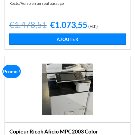
Recto/Verso en un seul passage
€
1.478,51
Le
€
1.073,55
Le
(H.T.)
prix
prix
initial
actuel
était :
est :
LIRE LA SUITE
€1.478,51.
€1.073,55.
Promo !
Copieur Ricoh Aficio MPC2003 Color