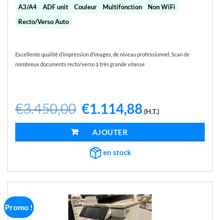
A3/A4
ADF unit
Couleur
Multifonction
Non WiFi
Recto/Verso Auto
Excellente qualité d’impression d’images, de niveau professionnel, Scan de
nombreux documents recto/verso à très grande vitesse
€
3.450,00
Le
€
1.114,88
Le
(H.T.)
prix
prix
initial
actuel
était :
est :
AJOUTER AU PANIER
€3.450,00.
€1.114,88.
en stock
Promo !