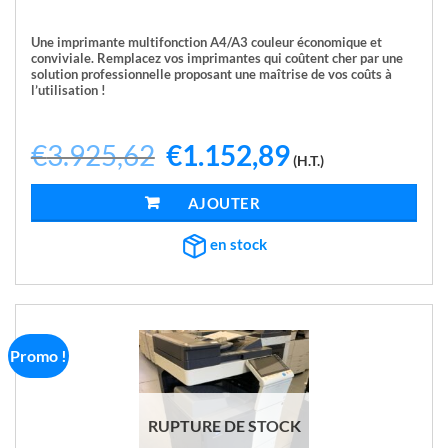
Une imprimante multifonction A4/A3 couleur économique et
conviviale. Remplacez vos imprimantes qui coûtent cher par une
solution professionnelle proposant une maîtrise de vos coûts à
l’utilisation !
€
3.925,62
Le
€
1.152,89
Le
(H.T.)
prix
prix
initial
actuel
était :
est :
AJOUTER AU PANIER
€3.925,62.
€1.152,89.
en stock
Promo !
RUPTURE DE STOCK