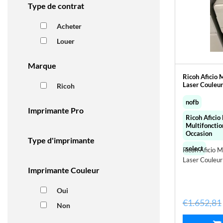
Type de contrat
Acheter
Louer
Marque
Ricoh Aficio
Laser Couleur
Ricoh
nofb
Imprimante Pro
Ricoh Afici
Multifonctio
Occasion
Type d'imprimante
select
Ricoh Aficio 
Laser Couleur
Imprimante Couleur
Oui
€
1.652,81
Non