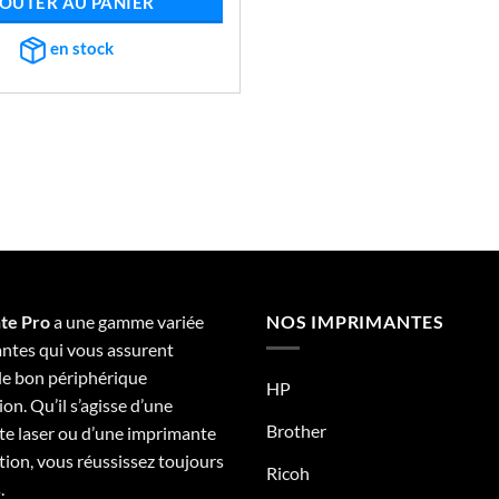
OUTER AU PANIER
était :
est :
€1.652,81.
€657,02.
en stock
te Pro
a une gamme variée
NOS IMPRIMANTES
ntes qui vous assurent
 le bon périphérique
HP
on. Qu’il s’agisse d’une
Brother
e laser ou d’une imprimante
tion, vous réussissez toujours
Ricoh
.