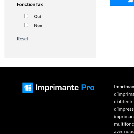
AJ
Fonction fax
Oui
Non
Reset
Impriman
d’imprima
d’obtenir
d’impressi
imprimant
multifonc
avec nous