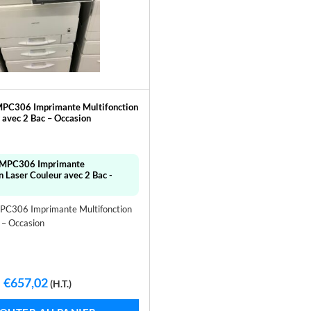
 MPC306 Imprimante Multifonction
 avec 2 Bac – Occasion
o MPC306 Imprimante
n Laser Couleur avec 2 Bac -
MPC306 Imprimante Multifonction
 – Occasion
Le
Le
€
657,02
(H.T.)
prix
prix
initial
actuel