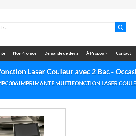
e
nte
Nos Promos
Demande de devis
À Propos
Contact
onction Laser Couleur avec 2 Bac - Occas
 MPC306 IMPRIMANTE MULTIFONCTION LASER COULEU