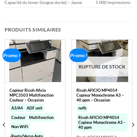
Capacité du toner (longue durée) – Jaune
5 000 impressions
PRODUITS SIMILAIRES
Promo !
Promo !
RUPTURE DE STOCK
Copieur Ricoh Aficio
Ricoh AFICIO MP4054
MPC3503 Multifonction
Copieur Monochrome A3 –
Couleur – Occasion
40 ppm – Occasion
A3/A4
ADF unit
nofb
Couleur
Multifonction
Ricoh AFICIO MP4054
Copieur Monochrome A3 -
Non WiFi
40 ppm
Recto/Verso Auto