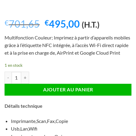
Le
Le
701,65
495,00
€
€
(H.T.)
prix
prix
Multifonction Couleur; Imprimez à partir d’appareils mobiles
initial
actuel
grâce à l’étiquette NFC intégrée, à l’accès Wi-Fi direct rapide
était :
est :
et à la prise en charge de, AirPrint et Google Cloud Print
€701,65.
€495,00.
1 en stock
quantité de Imprimante Multifonction Ricoh SPC360SFNw Couleur - 
AJOUTER AU PANIER
Détails technique
Imprimante,Scan,Fax,Copie
Usb,Lan,Wifi