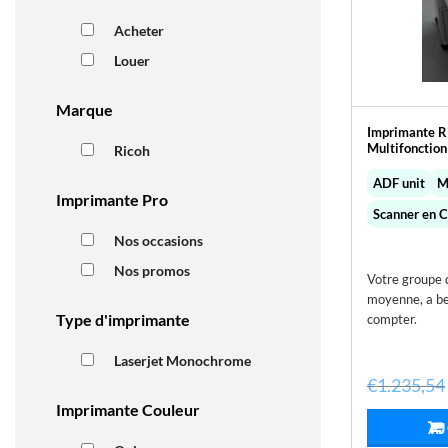
Acheter
Louer
Marque
Imprimante R
Multifonction
Ricoh
ADF unit
M
Imprimante Pro
Scanner en C
Nos occasions
Nos promos
Votre groupe de
moyenne, a bes
Type d'imprimante
compter.
Laserjet Monochrome
€
1.235,54
Imprimante Couleur
AJ