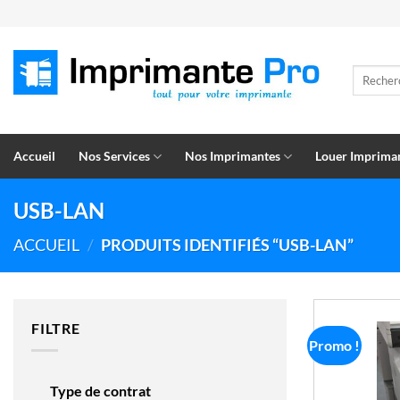
Passer
au
contenu
Recherch
pour :
Accueil
Nos Services
Nos Imprimantes
Louer Imprima
USB-LAN
ACCUEIL
/
PRODUITS IDENTIFIÉS “USB-LAN”
FILTRE
Promo !
Type de contrat