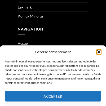
Lexmark
Konica Minolta
NAVIGATION
Accueil
Gérer le consentement
À Propos
Condition générale de vente
Pour offrir les meilleures expériences, nous utilisons des technologies telles
que les cookies pour stocker et/ou accéder aux informations des appareils. Le
Mentions légales
fait de consentir à ces technologies nous permettra de traiter des données
telles que le comportement de navigation ou les ID uniques sur ce site. Le fait de
ne pas consentir ou de retirer son consentement peut avoir un effet négatif sur
Contactez-nous
certaines caractéristiques et fonctions.
ACCEPTER