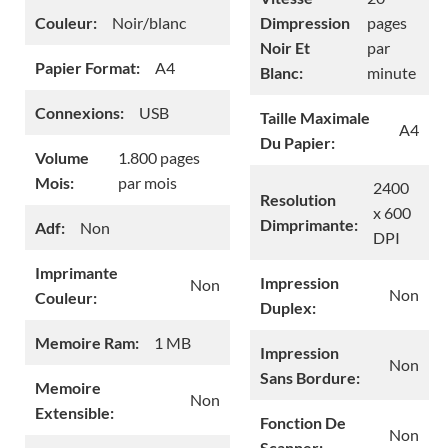
Couleur:
Noir/blanc
Dimpression
pages
Noir Et
par
Papier Format:
A4
Blanc:
minute
Connexions:
USB
Taille Maximale
A4
Du Papier:
Volume
1.800 pages
Mois:
par mois
2400
Resolution
x 600
Dimprimante:
Adf:
Non
DPI
Imprimante
Impression
Non
Non
Couleur:
Duplex:
Memoire Ram:
1 MB
Impression
Non
Sans Bordure:
Memoire
Non
Extensible:
Fonction De
Non
Scanner: