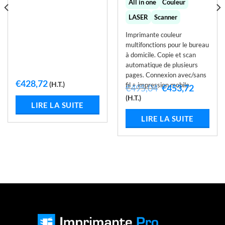
All in one
Couleur
LASER
Scanner
Imprimante couleur
multifonctions pour le bureau
à domicile. Copie et scan
automatique de plusieurs
pages. Connexion avec/sans
€
428,72
(H.T.)
fil + impression mobile
Le
Le
€
495,04
€
453,72
prix
prix
(H.T.)
initial
actuel
LIRE LA SUITE
était :
est :
LIRE LA SUITE
€495,04.
€453,72