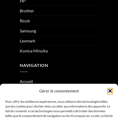
HP
Brother
Ricoh
Samsung
Lexmark
Konica Minolta
NAVIGATION
Accueil
Gérer le consentement
À Propos
Condition générale de vente
Pour offrir les meilleures expériences, nous utilisons des technologies telles
que les cookies pour stocker et/ou accéder aux informations des appareils. Le
Mentions légales
fait de consentir à ces technologies nous permettra de traiter des données
telles que le comportement de navigation ou les ID uniques sur ce site. Le fait de