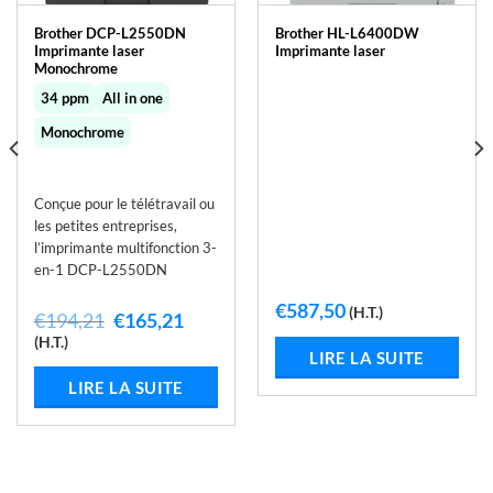
Brother DCP-L2550DN
Brother HL-L6400DW
Imprimante laser
Imprimante laser
Monochrome
34 ppm
All in one
Monochrome
Conçue pour le télétravail ou
les petites entreprises,
l’imprimante multifonction 3-
en-1 DCP-L2550DN
€
587,50
(H.T.)
Le
Le
€
194,21
€
165,21
prix
prix
(H.T.)
initial
actuel
LIRE LA SUITE
était :
est :
LIRE LA SUITE
€194,21.
€165,21.