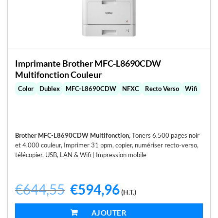
Imprimante Brother MFC-L8690CDW
Multifonction Couleur
Color
Dublex
MFC-L8690CDW
NFXC
Recto Verso
Wifi
Brother MFC-L8690CDW Multifonction,
Toners 6.500 pages noir
et 4.000 couleur, Imprimer 31 ppm, copier, numériser recto-verso,
télécopier, USB, LAN & Wifi | Impression mobile
€
644,55
Le
€
594,96
Le
(H.T.)
prix
prix
initial
actuel
était :
est :
AJOUTER AU PANIER