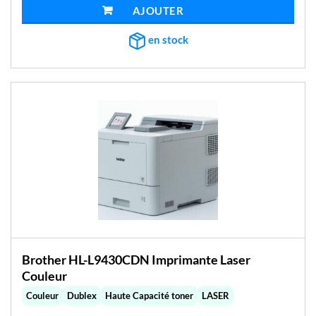
était :
est :
AJOUTER AU PANIER
€197,52.
€172,73.
en stock
Brother HL-L9430CDN Imprimante Laser
Couleur
Couleur
Dublex
Haute Capacité toner
LASER