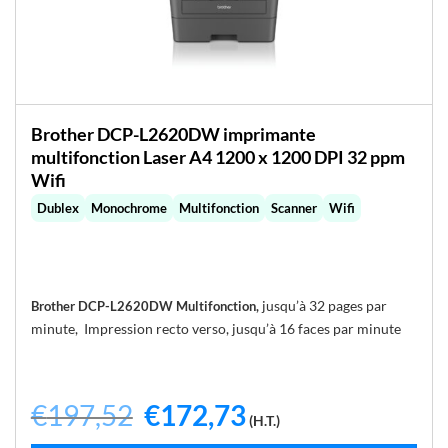
Brother DCP-L2620DW imprimante
multifonction Laser A4 1200 x 1200 DPI 32 ppm
Wifi
Dublex
Monochrome
Multifonction
Scanner
Wifi
jusqu’à 32 pages par
Brother DCP-L2620DW Multifonction,
minute,
Impression recto verso, jusqu’à 16 faces par minute
€
197,52
Le
€
172,73
Le
(H.T.)
prix
prix
initial
actuel