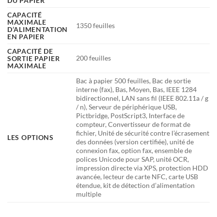
DU PAPIER
CAPACITÉ
MAXIMALE
1350 feuilles
D’ALIMENTATION
EN PAPIER
CAPACITÉ DE
200 feuilles
SORTIE PAPIER
MAXIMALE
Bac à papier 500 feuilles, Bac de sortie
interne (fax), Bas, Moyen, Bas, IEEE 1284
bidirectionnel, LAN sans fil (IEEE 802.11a / g
/ n), Serveur de périphérique USB,
Pictbridge, PostScript3, Interface de
compteur, Convertisseur de format de
fichier, Unité de sécurité contre l’écrasement
LES OPTIONS
des données (version certifiée), unité de
connexion fax, option fax, ensemble de
polices Unicode pour SAP, unité OCR,
impression directe via XPS, protection HDD
avancée, lecteur de carte NFC, carte USB
étendue, kit de détection d’alimentation
multiple