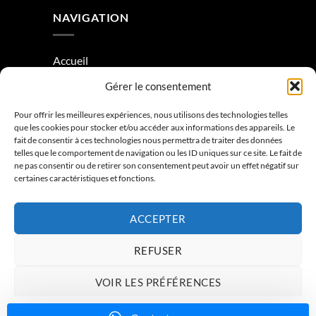
NAVIGATION
Accueil
Gérer le consentement
À Propos
Condition générale de vente
Pour offrir les meilleures expériences, nous utilisons des technologies telles
que les cookies pour stocker et/ou accéder aux informations des appareils. Le
Mentions légales
fait de consentir à ces technologies nous permettra de traiter des données
telles que le comportement de navigation ou les ID uniques sur ce site. Le fait de
ne pas consentir ou de retirer son consentement peut avoir un effet négatif sur
Contactez-nous
certaines caractéristiques et fonctions.
ACCEPTER
REFUSER
VOIR LES PRÉFÉRENCES
ACCUEIL
À PROPOS
CONTACTEZ-NOUS
Charte de données
Politique de confidentialité
Mentions légales