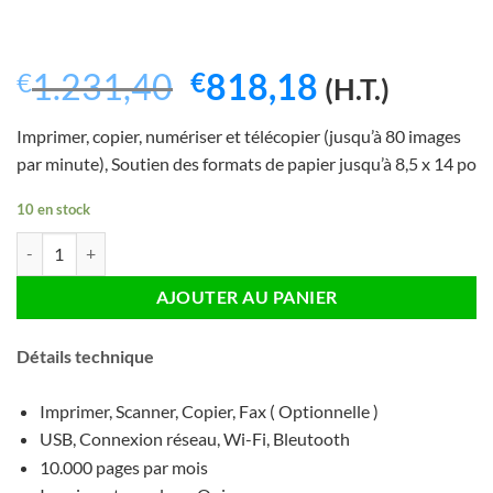
Le
Le
1.231,40
818,18
€
€
(H.T.)
prix
prix
Imprimer, copier, numériser et télécopier (jusqu’à 80 images
initial
actuel
par minute), Soutien des formats de papier jusqu’à 8,5 x 14 po
était :
est :
10 en stock
€1.231,40.
€818,18.
quantité de Multifonction Imprimante Ricoh MPC307SPF avec 2 Bac 
AJOUTER AU PANIER
Détails technique
Imprimer, Scanner, Copier, Fax ( Optionnelle )
USB, Connexion réseau, Wi-Fi, Bleutooth
10.000 pages par mois