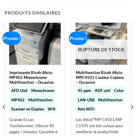
PRODUITS SIMILAIRES
Promo !
Promo !
RUPTURE DE STOCK
Imprimante Ricoh Aficio
Multifonction Ricoh Aficio
MP402 Monochrome
MPC4501 Couleur Copieur
Multifonction – Occasion
– Occasion
AFD Unit
Monochrome
45 ppm
ADF unit
Color
MP402
Multifonction
LAN-USB
Multifonction
Scanner en Duplex
Wifi
Non WiFi
Grande Ecran
Les Aficio™MP C4501/MP
Touchescreen, Vitesse 40
C5501 ont été conçus pour
pages / minutes, Garantie 6
améliorer la productivité