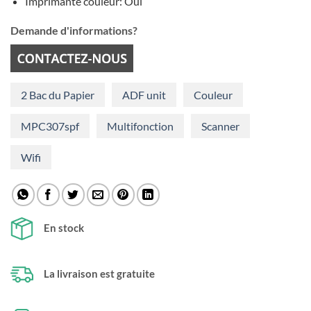
Imprimante couleur: Oui
Demande d'informations?
2 Bac du Papier
ADF unit
Couleur
MPC307spf
Multifonction
Scanner
Wifi
En stock
La livraison est gratuite