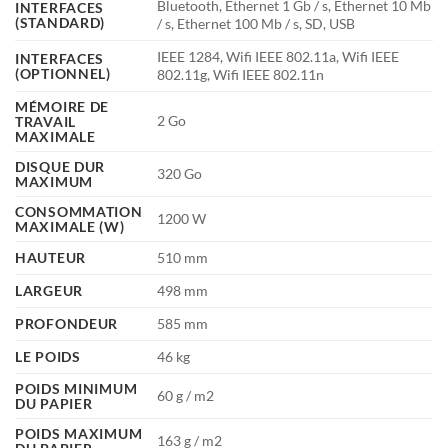
Bluetooth, Ethernet 1 Gb / s, Ethernet 10 Mb
INTERFACES
(STANDARD)
/ s, Ethernet 100 Mb / s, SD, USB
IEEE 1284, Wifi IEEE 802.11a, Wifi IEEE
INTERFACES
(OPTIONNEL)
802.11g, Wifi IEEE 802.11n
MÉMOIRE DE
2 Go
TRAVAIL
MAXIMALE
DISQUE DUR
320 Go
MAXIMUM
CONSOMMATION
1200 W
MAXIMALE (W)
HAUTEUR
510 mm
LARGEUR
498 mm
PROFONDEUR
585 mm
LE POIDS
46 kg
POIDS MINIMUM
60 g / m2
DU PAPIER
POIDS MAXIMUM
163 g / m2