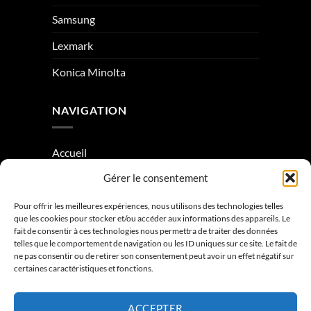
Samsung
Lexmark
Konica Minolta
NAVIGATION
Accueil
Gérer le consentement
À Propos
Condition générale de vente
Pour offrir les meilleures expériences, nous utilisons des technologies telles
que les cookies pour stocker et/ou accéder aux informations des appareils. Le
Mentions légales
fait de consentir à ces technologies nous permettra de traiter des données
telles que le comportement de navigation ou les ID uniques sur ce site. Le fait de
ne pas consentir ou de retirer son consentement peut avoir un effet négatif sur
Contactez-nous
certaines caractéristiques et fonctions.
ACCEPTER