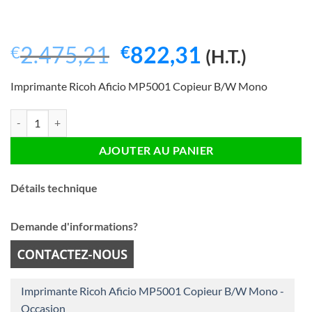
Le
Le
2.475,21
822,31
€
€
(H.T.)
prix
prix
Imprimante Ricoh Aficio MP5001 Copieur B/W Mono
initial
actuel
était :
est :
quantité de Imprimante Ricoh Aficio MP5001 Copieur B/W Mono - O
€2.475,21.
€822,31.
AJOUTER AU PANIER
Détails technique
Demande d'informations?
Imprimante Ricoh Aficio MP5001 Copieur B/W Mono -
Occasion