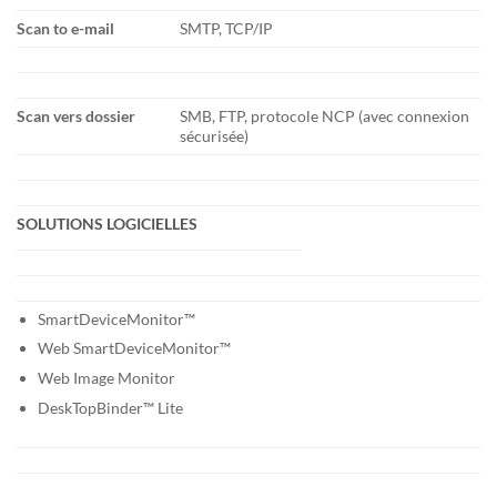
Scan to e-mail
SMTP, TCP/IP
Scan vers dossier
SMB, FTP, protocole NCP (avec connexion
sécurisée)
SOLUTIONS LOGICIELLES
SmartDeviceMonitor™
Web SmartDeviceMonitor™
Web Image Monitor
DeskTopBinder™ Lite