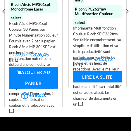
nofb
Ricoh Aficio MP301spf
Monochrome Laser
Ricoh SPC262fnw
Multifonction Couleur
select
select
Ricoh Aficio MP301spf
Imprimante Multifonction
Copieur 30 Pages par
Couleur Ricoh SP C262fnw
Minute Numérisation couleur
Son faible encombrement, sa
Fournie avec 2 bac à papier
simplicité d’utilisation et sa
Ricoh Aficio MP 301SPF est
forte productivité sont
une imprimante
Le
Le
€
739,67
€
326,45
parfaits pour les PME, les
Le
Le
€
495,04
€
453,72
x
multifonction noir et blanc
prix
prix
(H.T.)
hôtels et les lieux de
prix
prix
tuel
initial
actuel
dotée d’une connectivité
(H.T.)
initial
actuel
 :
était :
est :
réceptions. Avec le meilleur
sans fil en option. Ce
AJOUTER AU
était :
est :
152,89.
€739,67.
€326,45.
TCO de sa catégorie, grâce à
multifonction tout-en-un
LIRE LA SUITE
€495,04.
€453,72
des cartouches d’encre très
compact offre un ensemble
PANIER
haute capacité, sa rentabilité
complet de fonctionnalités
est un autre atout. Le
comprenant l’impression, la
en stock
chargeur de documents en
copie, la numérisation
un […]
couleur et la télécopie avec
[…]