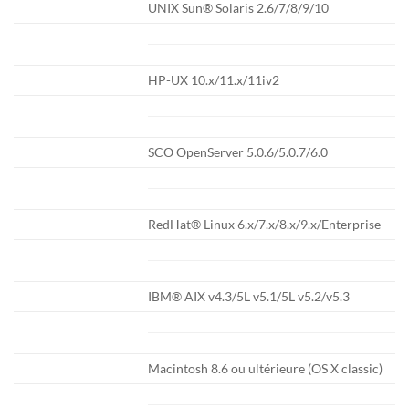
UNIX Sun® Solaris 2.6/7/8/9/10
HP-UX 10.x/11.x/11iv2
SCO OpenServer 5.0.6/5.0.7/6.0
RedHat® Linux 6.x/7.x/8.x/9.x/Enterprise
IBM® AIX v4.3/5L v5.1/5L v5.2/v5.3
Macintosh 8.6 ou ultérieure (OS X classic)