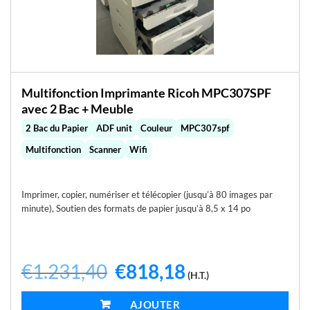
Multifonction Imprimante Ricoh MPC307SPF
avec 2 Bac + Meuble
2 Bac du Papier
ADF unit
Couleur
MPC307spf
Multifonction
Scanner
Wifi
Imprimer, copier, numériser et télécopier (jusqu’à 80 images par
minute), Soutien des formats de papier jusqu’à 8,5 x 14 po
€
1.231,40
Le
€
818,18
Le
(H.T.)
prix
prix
initial
actuel
était :
est :
AJOUTER AU PANIER