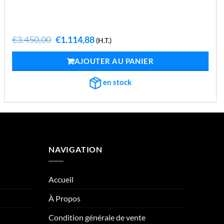
Le
Le
€
3.450,00
€
1.114,88
(H.T.)
prix
prix
initial
actuel
AJOUTER AU PANIER
était :
est :
€3.450,00.
€1.114,88.
en stock
NAVIGATION
Accueil
À Propos
Condition générale de vente