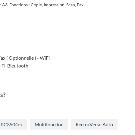
ial
actuel
r A3,
Fonctions : Copie, Impression, Scan, Fax
t :
est :
743,80.
€3.714,88.
ax ( Optionnelle ) - WiFi
Fi, Bleutooth
s?
PC3504ex
Multifonction
Recto/Verso Auto