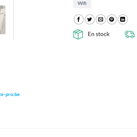
Wifi
En stock
te-pro.be