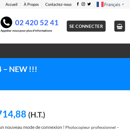
Français
Accueil
À Propos
Contactez-nous
▼
02 420 52 41
SE CONNECTER
Appelez-nous pour plus d'informations
 – NEW !!!
Le
714,88
(H.T.)
x
prix
 un nouveau mode de connexion !
Photocopieur professionnel –