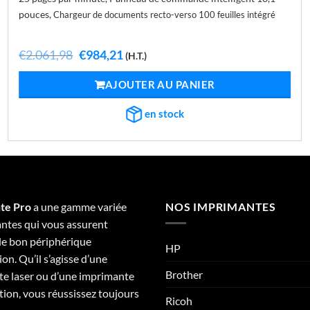
pouces,
Chargeur de documents recto-verso 100 feuilles intégré
Le
Le
€
2.061,98
€
984,21
(H.T.)
prix
prix
initial
actuel
AJOUTER AU PANIER
était :
est :
€2.061,98.
€984,21.
en stock
te Pro
a une gamme variée
NOS IMPRIMANTES
ntes qui vous assurent
 le bon périphérique
HP
on. Qu’il s’agisse d’une
Brother
e laser ou d’une imprimante
tion, vous réussissez toujours
Ricoh