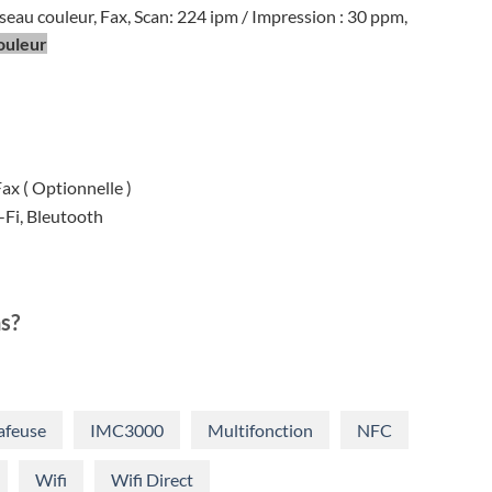
ial
actuel
eau couleur, Fax, Scan: 224 ipm / Impression : 30 ppm,
t :
est :
uleur
780,99.
€3.790,00.
ax ( Optionnelle )
Fi, Bleutooth
s?
afeuse
IMC3000
Multifonction
NFC
Wifi
Wifi Direct