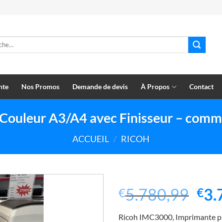
e
nte
Nos Promos
Demande de devis
À Propos
Contact
Couleur A3/A4 avec Finisseur – comm
ACCUEIL
/
RICOH
Le
5.780,99
3.
€
€
pri
Ricoh IMC3000, Imprimante pr