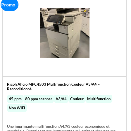
Promo !
Ricoh Aficio MPC4503 Multifonction Couleur A3/A4 –
Reconditionné
45 ppm
80 ppm scanner
A3/A4
Couleur
Multifonction
Non WiFi
Une imprimante multifonction A4/A3 couleur économique et