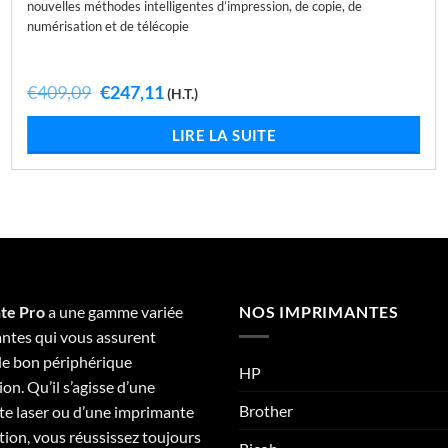
nouvelles méthodes intelligentes d’impression, de copie, de
numérisation et de télécopie
Le
Le
€
409,09
€
247,11
(H.T.)
prix
prix
initial
actuel
LIRE LA SUITE
était :
est :
€409,09.
€247,11.
te Pro
a une gamme variée
NOS IMPRIMANTES
ntes qui vous assurent
 le bon périphérique
HP
on. Qu’il s’agisse d’une
Brother
e laser ou d’une imprimante
tion, vous réussissez toujours