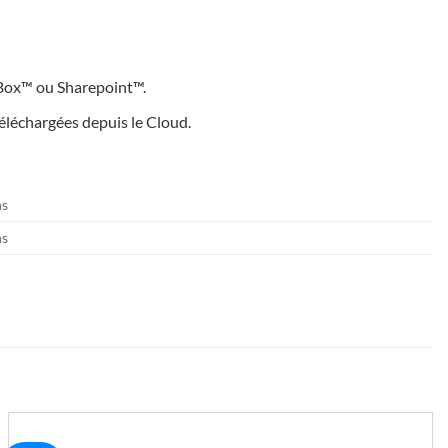
pBox™ ou Sharepoint™.
téléchargées depuis le Cloud.
ns
ns