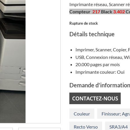
init
Imprimante réseau, Scanner rés
étai
Compteur
217
Black
3.402
Co
€5.
Rupture de stock
Détails technique
Imprimer, Scanner, Copier, F
USB, Connexion réseau, Wi-
20.000 pages par mois
Imprimante couleur: Oui
Demande d'information
Couleur
Finisseur; Agr
Recto Verso
SRA3/A4