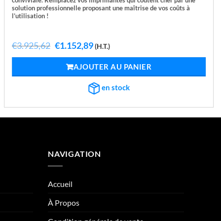
conviviale. Remplacez vos imprimantes qui coûtent cher par une
solution professionnelle proposant une maîtrise de vos coûts à
l’utilisation !
Le
Le
€
3.925,62
€
1.152,89
(H.T.)
prix
prix
initial
actuel
AJOUTER AU PANIER
était :
est :
€3.925,62.
€1.152,89.
en stock
NAVIGATION
Accueil
À Propos