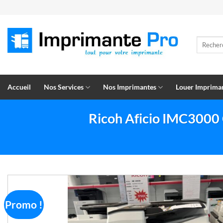
Passer
au
contenu
Recherch
pour :
Accueil
Nos Services
Nos Imprimantes
Louer Imprima
Ricoh Aficio IMC3000 
Promo !