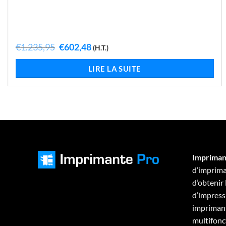
Le
Le
€
1.235,95
€
602,48
(H.T.)
prix
prix
initial
actuel
LIRE LA SUITE
était :
est :
€1.235,95.
€602,48.
Impriman
d’imprima
d’obtenir
d’impressi
imprimant
multifonc