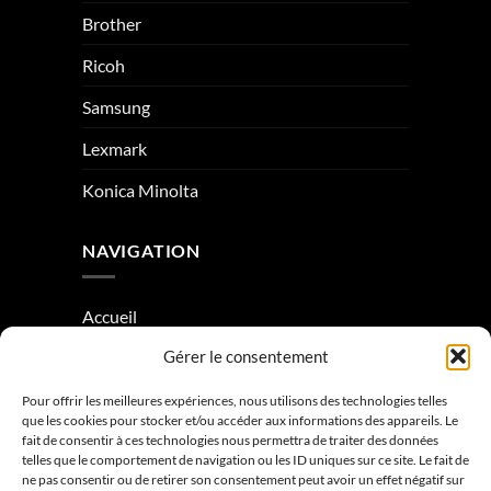
Brother
Ricoh
Samsung
Lexmark
Konica Minolta
NAVIGATION
Accueil
Gérer le consentement
À Propos
Condition générale de vente
Pour offrir les meilleures expériences, nous utilisons des technologies telles
que les cookies pour stocker et/ou accéder aux informations des appareils. Le
Mentions légales
fait de consentir à ces technologies nous permettra de traiter des données
telles que le comportement de navigation ou les ID uniques sur ce site. Le fait de
ne pas consentir ou de retirer son consentement peut avoir un effet négatif sur
Contactez-nous