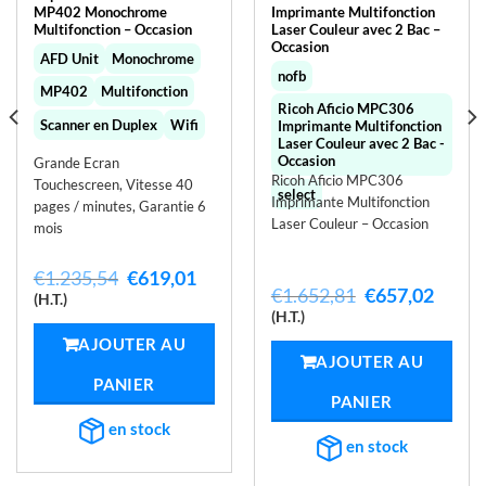
MP402 Monochrome
Imprimante Multifonction
Multifonction – Occasion
Laser Couleur avec 2 Bac –
Occasion
AFD Unit
Monochrome
nofb
MP402
Multifonction
Ricoh Aficio MPC306
Scanner en Duplex
Wifi
Imprimante Multifonction
Laser Couleur avec 2 Bac -
Occasion
Grande Ecran
Ricoh Aficio MPC306
Touchescreen, Vitesse 40
select
Imprimante Multifonction
pages / minutes, Garantie 6
Laser Couleur – Occasion
mois
Le
Le
€
1.235,54
€
619,01
Le
Le
€
1.652,81
€
657,02
prix
prix
(H.T.)
prix
prix
el
initial
actuel
(H.T.)
initial
actue
était :
est :
AJOUTER AU
était :
est :
,02.
€1.235,54.
€619,01.
AJOUTER AU
€1.652,81.
€657,
PANIER
PANIER
en stock
en stock