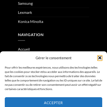
Samsung
Lexmark
Konica Minolta
NAVIGATION
Accueil
Gérer le consentement
À Propos
Condition générale de vente
Pour offrir les meilleures expériences, nous utilisons des technologies telles
que les cookies pour stocker et/ou accéder aux informations des appareils. Le
Mentions légales
fait de consentir à ces technologies nous permettra de traiter des données
telles que le comportement de navigation ou les ID uniques sur ce site. Le fait de
ne pas consentir ou de retirer son consentement peut avoir un effet négatif sur
Contactez-nous
certaines caractéristiques et fonctions.
ACCEPTER