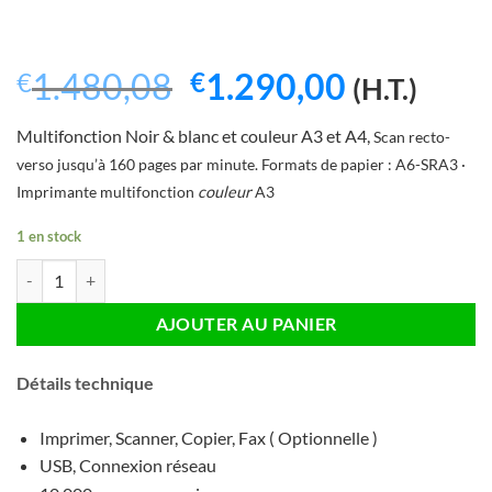
Le
Le
1.480,08
1.290,00
€
€
(H.T.)
prix
prix
Multifonction Noir & blanc et couleur A3 et A4,
Scan recto-
initial
actuel
verso jusqu’à 160 pages par minute. Formats de papier : A6-SRA3 ·
était :
est :
Imprimante multifonction
couleur
A3
€1.480,08.
€1.290,0
1 en stock
quantité de Konica Minolta Bizhub C258 Couleur A3/A4 - Occasion
AJOUTER AU PANIER
Détails technique
Imprimer, Scanner, Copier, Fax ( Optionnelle )
USB, Connexion réseau