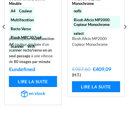
Meuble
Monochrome
A4
Couleur
nofb
Multifocntion
Ricoh Aficio MP2000
Copieur Monochrome
Recto Verso
select
Ricoh MPC307spf
photocopieur
multifonction
Ricoh Aficio MP2000
A4
couleur, équipée d’un
Copieur Monochrome
Scanner
Wifi
scanner recto/verso en un
seul passage
à une vitesse
de
80 images par minute
Le
Le
€
undefined
€
987,60
€
409,09
prix
prix
(H.T.)
x
initial
actuel
LIRE LA SUITE
tuel
était :
est :
LIRE LA SUITE
 :
€987,60.
€409,09
en stock
032,98.