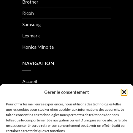
Brother
Ricoh
Samsung
Lexmark
Konica Minolta
NAVIGATION
Accueil
Gérer le consentement
À Propos
Condition générale de vente
Pour offrir les meilleures expériences, nous utilisons des technologies telles
que les cookies pour stocker et/ou accéder aux informations des appareils. Le
Mentions légales
fait de consentir à ces technologies nous permettra de traiter des données
telles que le comportement de navigation ou les ID uniques sur ce site. Le fait de
ne pas consentir ou de retirer son consentement peut avoir un effet négatif sur
Contactez-nous
certaines caractéristiques et fonctions.