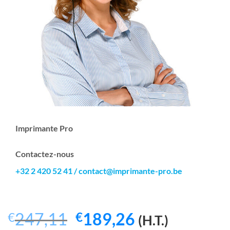
Imprimante Pro
Contactez-nous
+32 2 420 52 41
/
contact@imprimante-pro.be
Le
Le
247,11
189,26
€
€
(H.T.)