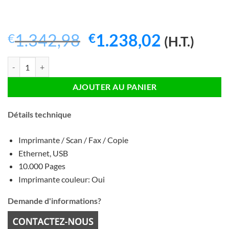
Le
Le
1.342,98
1.238,02
€
€
(H.T.)
prix
prix
quantité de Brother MFC-L9670CDN Multifonction Laser Couleur
initial
actuel
était :
est :
AJOUTER AU PANIER
€1.342,98.
€1.238,0
Détails technique
Imprimante / Scan / Fax / Copie
Ethernet, USB
10.000 Pages
Imprimante couleur: Oui
Demande d'informations?