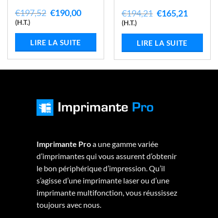
Le
Le
€
197,52
€
190,00
Le
Le
€
194,21
€
165,21
prix
prix
prix
prix
(H.T.)
(H.T.)
initial
actuel
initial
actuel
était :
est :
était :
est :
LIRE LA SUITE
LIRE LA SUITE
€197,52.
€190,00.
€194,21.
€165,21
8.
Imprimante Pro
a une gamme variée
d’imprimantes qui vous assurent d’obtenir
le bon périphérique d’impression. Qu’il
s’agisse d’une imprimante laser ou d’une
imprimante multifonction, vous réussissez
toujours avec nous.