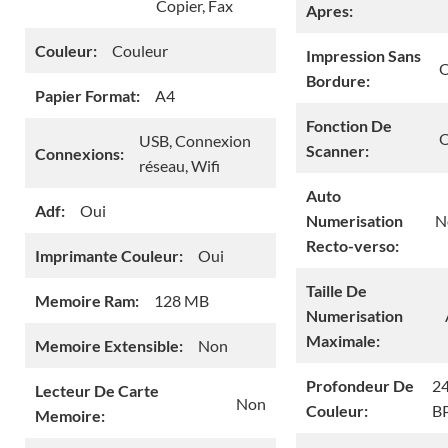
Copier, Fax
Apres:
Couleur:
Couleur
Impression Sans
O
Bordure:
Papier Format:
A4
Fonction De
O
USB, Connexion
Scanner:
Connexions:
réseau, Wifi
Auto
Adf:
Oui
Numerisation
N
Recto-verso:
Imprimante Couleur:
Oui
Taille De
Memoire Ram:
128 MB
Numerisation
Maximale:
Memoire Extensible:
Non
Profondeur De
2
Lecteur De Carte
Non
Couleur:
B
Memoire: