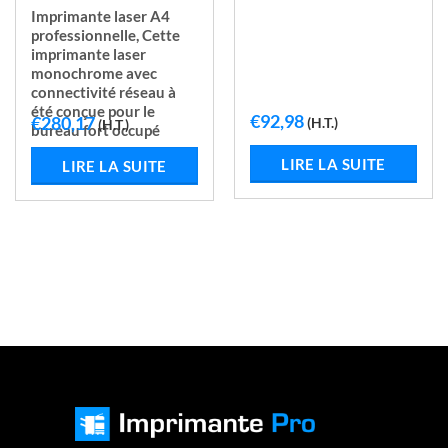
Imprimante laser A4
professionnelle,
Cette
imprimante laser
monochrome avec
connectivité réseau à
été conçue pour le
€
92,98
€
280,17
(H.T.)
(H.T.)
bureau fort occupé
LIRE LA SUITE
LIRE LA SUITE
8.