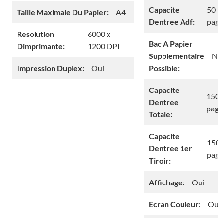
Capacite
50
Taille Maximale Du Papier:
A4
Dentree Adf:
pa
Resolution
6000 x
Bac A Papier
Dimprimante:
1200 DPI
Supplementaire
N
Impression Duplex:
Oui
Possible:
Capacite
15
Dentree
pa
Totale:
Capacite
15
Dentree 1er
pa
Tiroir:
Affichage:
Oui
Ecran Couleur:
Ou