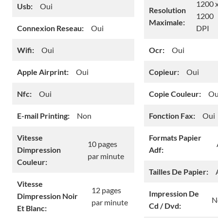
1200 
Usb:
Oui
Resolution
1200
Maximale:
Connexion Reseau:
Oui
DPI
Wifi:
Oui
Ocr:
Oui
Apple Airprint:
Oui
Copieur:
Oui
Nfc:
Oui
Copie Couleur:
Ou
E-mail Printing:
Non
Fonction Fax:
Oui
Vitesse
Formats Papier
10 pages
Dimpression
Adf:
par minute
Couleur:
Tailles De Papier:
Vitesse
12 pages
Impression De
Dimpression Noir
N
par minute
Cd / Dvd:
Et Blanc: