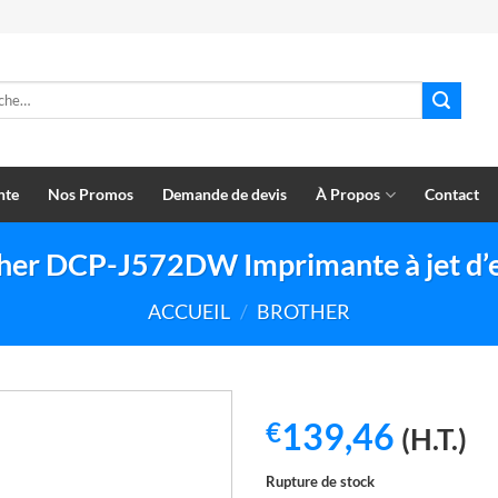
e
nte
Nos Promos
Demande de devis
À Propos
Contact
her DCP-J572DW Imprimante à jet d’
ACCUEIL
/
BROTHER
139,46
€
(H.T.)
Rupture de stock