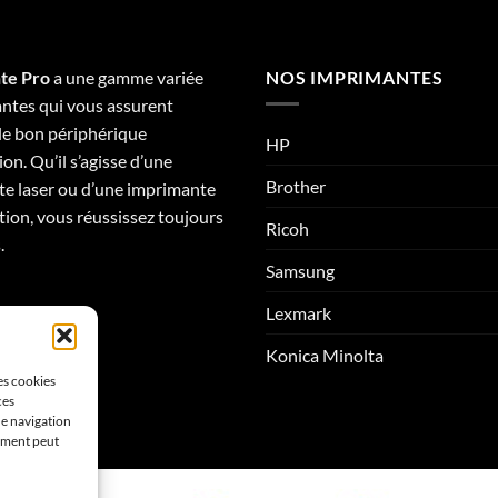
te Pro
a une gamme variée
NOS IMPRIMANTES
ntes qui vous assurent
 le bon périphérique
HP
on. Qu’il s’agisse d’une
Brother
e laser ou d’une imprimante
tion, vous réussissez toujours
Ricoh
.
Samsung
Lexmark
Konica Minolta
les cookies
ces
de navigation
tement peut