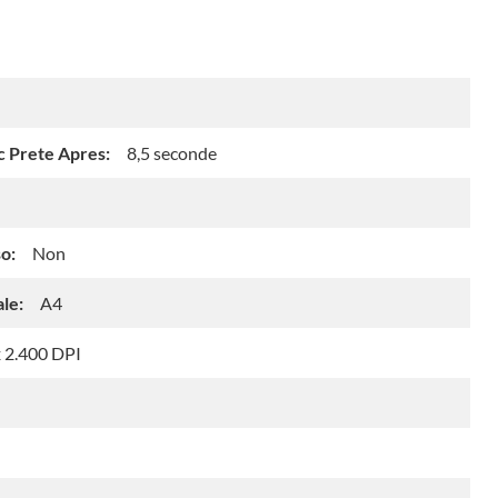
c Prete Apres:
8,5 seconde
o:
Non
le:
A4
x 2.400 DPI