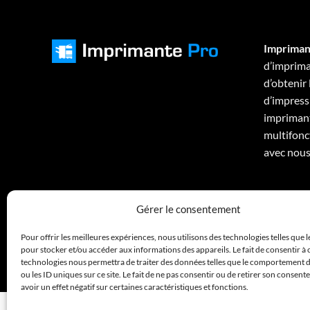
Impriman
d’imprima
d’obtenir
d’impressi
imprimant
multifonc
avec nous
Gérer le consentement
Pour offrir les meilleures expériences, nous utilisons des technologies telles que 
pour stocker et/ou accéder aux informations des appareils. Le fait de consentir à 
technologies nous permettra de traiter des données telles que le comportement 
ou les ID uniques sur ce site. Le fait de ne pas consentir ou de retirer son consen
avoir un effet négatif sur certaines caractéristiques et fonctions.