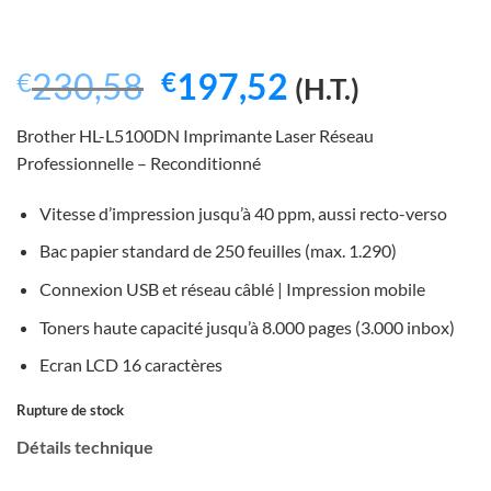
Le
Le
230,58
197,52
€
€
(H.T.)
prix
prix
Brother HL-L5100DN Imprimante Laser Réseau
initial
actuel
Professionnelle – Reconditionné
était :
est :
Vitesse d’impression jusqu’à 40 ppm, aussi recto-verso
€230,58.
€197,52.
Bac papier standard de 250 feuilles (max. 1.290)
Connexion USB et réseau câblé | Impression mobile
Toners haute capacité jusqu’à 8.000 pages (3.000 inbox)
Ecran LCD 16 caractères
Rupture de stock
Détails technique