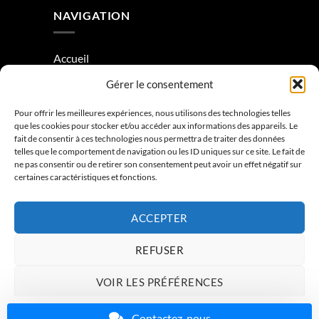
NAVIGATION
Accueil
Gérer le consentement
À Propos
Condition générale de vente
Pour offrir les meilleures expériences, nous utilisons des technologies telles
que les cookies pour stocker et/ou accéder aux informations des appareils. Le
Mentions légales
fait de consentir à ces technologies nous permettra de traiter des données
telles que le comportement de navigation ou les ID uniques sur ce site. Le fait de
ne pas consentir ou de retirer son consentement peut avoir un effet négatif sur
Contactez-nous
certaines caractéristiques et fonctions.
ACCEPTER
REFUSER
VOIR LES PRÉFÉRENCES
ACCUEIL
À PROPOS
CONTACTEZ-NOUS
Charte de données
Politique de confidentialité
Mentions légales
Contactez-nous