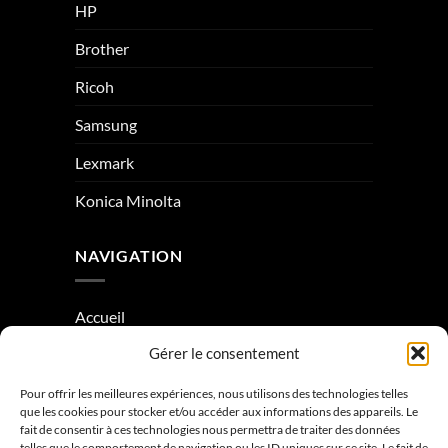
HP
Brother
Ricoh
Samsung
Lexmark
Konica Minolta
NAVIGATION
Accueil
Gérer le consentement
À Propos
Condition générale de vente
Pour offrir les meilleures expériences, nous utilisons des technologies telles
que les cookies pour stocker et/ou accéder aux informations des appareils. Le
Mentions légales
fait de consentir à ces technologies nous permettra de traiter des données
telles que le comportement de navigation ou les ID uniques sur ce site. Le fait de