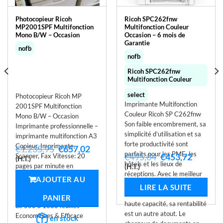
Photocopieur Ricoh
Ricoh SPC262fnw
MP2001SPF Multifonction
Multifonction Couleur
Mono B/W – Occasion
Occasion – 6 mois de
Garantie
nofb
nofb
Ricoh SPC262fnw
Multifonction Couleur
select
Photocopieur Ricoh MP
Imprimante Multifonction
2001SPF Multifonction
Couleur Ricoh SP C262fnw
Mono B/W – Occasion
Son faible encombrement, sa
Imprimante professionnelle –
simplicité d’utilisation et sa
imprimante multifonction A3
forte productivité sont
Copieur, Imprimante,
Le
Le
€
1.235,95
€
657,02
parfaits pour les PME, les
Le
Le
€
495,04
€
453,72
Scanner, Fax Vitesse: 20
prix
prix
(H.T.)
hôtels et les lieux de
prix
prix
initial
actuel
el
pages par minute en
(H.T.)
initial
actuel
était :
est :
réceptions. Avec le meilleur
noir&blanc Rapides &
AJOUTER AU
était :
est :
€1.235,95.
€657,02.
,48.
TCO de sa catégorie, grâce à
Productifs Faciles à utiliser &
LIRE LA SUITE
€495,04.
€453,72
des cartouches d’encre très
Compacts Capacité papier
PANIER
haute capacité, sa rentabilité
de 550 à 1600 feuilles
est un autre atout. Le
Economiques & Efficace
en stock