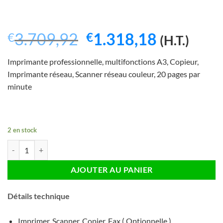
Le
Le
3.709,92
1.318,18
€
€
(H.T.)
prix
prix
Imprimante professionnelle, multifonctions A3, Copieur,
initial
actuel
Imprimante réseau, Scanner réseau couleur, 20 pages par
était :
est :
minute
€3.709,92.
€1.318,1
2 en stock
quantité de Photocopieuse Ricoh Aficio MPC2004ex Couleur Multifo
AJOUTER AU PANIER
Détails technique
Imprimer, Scanner, Copier, Fax ( Optionnelle )