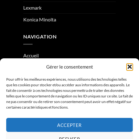
Lexmark
Konica Minolta
NAVIGATION
Accueil
Gérer le consentement
À Propos
Condition générale de vente
Pour offrir les meilleures expériences, nous utilisons des technologies telles
que les cookies pour stocker et/ou accéder aux informations des appareils. Le
Mentions légales
fait de consentir à ces technologies nous permettra de traiter des données
telles que le comportement de navigation ou les ID uniques sur ce site. Le fait de
ne pas consentir ou de retirer son consentement peut avoir un effet négatif sur
Contactez-nous
certaines caractéristiques et fonctions.
ACCEPTER
REFUSER