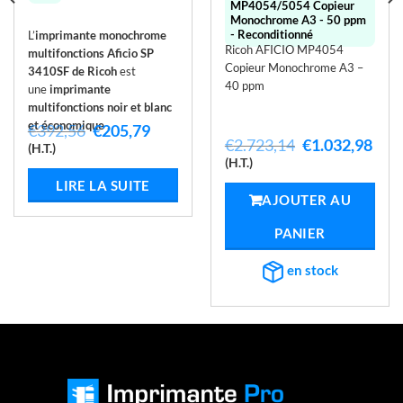
MP4054/5054 Copieur
Monochrome A3 - 50 ppm
- Reconditionné
L’
imprimante monochrome
Ricoh AFICIO MP4054
multifonctions Aficio SP
Copieur Monochrome A3 –
3410SF de Ricoh
est
40 ppm
une
imprimante
multifonctions noir et blanc
et économique
.
Le
Le
€
392,56
€
205,79
Le
Le
€
2.723,14
€
1.032,98
prix
prix
(H.T.)
prix
prix
el
initial
actuel
(H.T.)
initial
actu
était :
est :
LIRE LA SUITE
était :
est :
,01.
€392,56.
€205,79.
AJOUTER AU
€2.723,14.
€1.0
PANIER
en stock