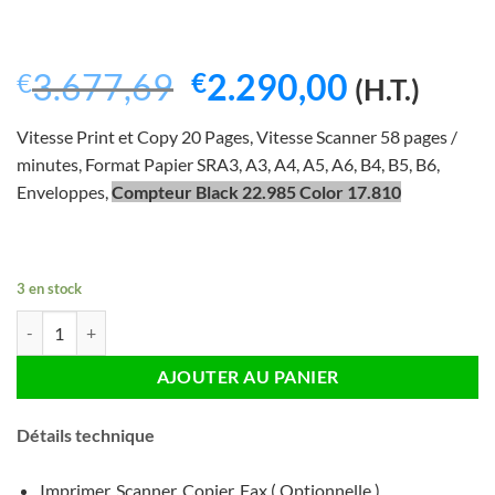
Le
Le
3.677,69
2.290,00
€
€
(H.T.)
prix
prix
Vitesse Print et Copy 20 Pages, Vitesse Scanner 58 pages /
initial
actuel
minutes, Format Papier SRA3, A3, A4, A5, A6, B4, B5, B6,
était :
est :
Enveloppes,
Compteur Black 22.985 Color 17.810
€3.677,69.
€2.290,0
3 en stock
quantité de Ricoh Aficio IMC2000LT Copieur Couleur A3/A4 - Recond
AJOUTER AU PANIER
Détails technique
Imprimer, Scanner, Copier, Fax ( Optionnelle )