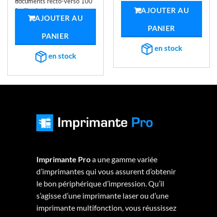
documents recto-verso 100
initial
actuel
était :
est :
AJOUTER AU
feuilles intégré
était :
est :
,01.
€3.925,62.
€1.1
AJOUTER AU
€2.061,98.
€984,21.
PANIER
PANIER
en stock
en stock
Imprimante Pro
a une gamme variée
d’imprimantes qui vous assurent d’obtenir
le bon périphérique d’impression. Qu’il
s’agisse d’une imprimante laser ou d’une
imprimante multifonction, vous réussissez