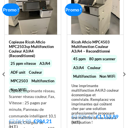
Promo !
Promo !
Copieuse Ricoh Aficio
Ricoh Aficio MPC4503
MPC2503sp Multifonction
Multifonction Couleur
Couleur A3/A4
A3/A4 – Reconditionné
(Reconditionné)
45 ppm
80 ppm scanner
25 ppm vitesse
A3/A4
A3/A4
Couleur
ADF unit
Couleur
Multifonction
Non WiFi
MPC2503
Multifonction
Une imprimante
Non WiFi
multifonction A4/A3 couleur
Copieur, Imprimante réseau,
économique et
Scanner réseau couleur, Fax,
conviviale. Remplacez vos
Vitesse : 25 pages par
imprimantes qui coûtent
cher par une solution
minute,
Panneau de
professionnelle proposant
Le
Le
commande intelligent 10,1
€
3.925,62
€
1.152,89
une maîtrise de vos coûts à
Le
Le
€
2.061,98
€
984,21
prix
prix
(H.T.)
pouces,
l’utilisation !
Chargeur de
prix
prix
el
initial
actu
(H.T.)