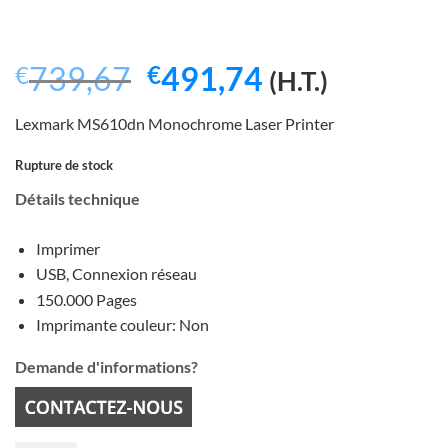
Le
Le
739,67
491,74
€
€
(H.T.)
prix
prix
Lexmark MS610dn Monochrome Laser Printer
initial
actuel
était :
est :
Rupture de stock
€739,67.
€491,74.
Détails technique
Imprimer
USB, Connexion réseau
150.000 Pages
Imprimante couleur: Non
Demande d'informations?