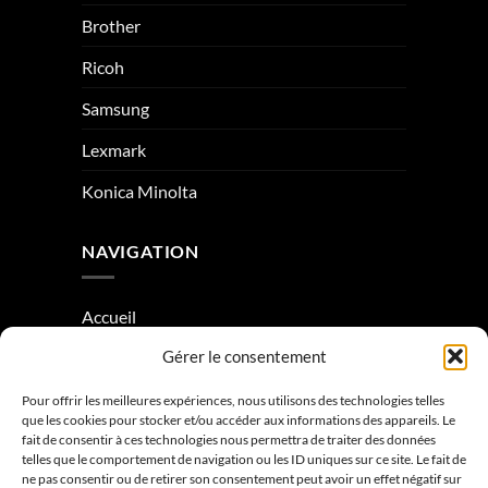
Brother
Ricoh
Samsung
Lexmark
Konica Minolta
NAVIGATION
Accueil
Gérer le consentement
À Propos
Condition générale de vente
Pour offrir les meilleures expériences, nous utilisons des technologies telles
que les cookies pour stocker et/ou accéder aux informations des appareils. Le
Mentions légales
fait de consentir à ces technologies nous permettra de traiter des données
telles que le comportement de navigation ou les ID uniques sur ce site. Le fait de
ne pas consentir ou de retirer son consentement peut avoir un effet négatif sur
Contactez-nous