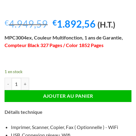
Le
Le
4.949,59
1.892,56
€
€
(H.T.)
prix
prix
MPC3004ex, Couleur Multifonction, 1 ans de Garantie,
initial
actuel
Compteur Black 327 Pages / Color 1852 Pages
était :
est :
€4.949,59.
€1.892,5
1 en stock
quantité de Ricoh Aficio MPC3004ex Multifonction Couleur A3/A4 - 6
AJOUTER AU PANIER
Détails technique
Imprimer, Scanner, Copier, Fax ( Optionnelle ) - WiFi
USB, Connexion réseau, Wifi