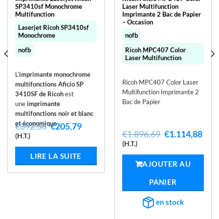
SP3410sf Monochrome
Laser Multifunction
Multifunction
Imprimante 2 Bac de Papier
– Occasion
Laserjet Ricoh SP3410sf
Monochrome
nofb
nofb
Ricoh MPC407 Color
Laser Multifunction
L’
imprimante monochrome
Ricoh MPC407 Color Laser
multifonctions Aficio SP
Multifunction Imprimante 2
3410SF de Ricoh
est
Bac de Papier
une
imprimante
multifonctions noir et blanc
et économique
.
Le
Le
€
392,56
€
205,79
Le
Le
€
1.896,69
€
1.114,88
prix
prix
(H.T.)
prix
prix
el
initial
actuel
(H.T.)
initial
actu
était :
est :
LIRE LA SUITE
était :
est :
,02.
€392,56.
€205,79.
AJOUTER AU
€1.896,69.
€1.1
PANIER
en stock