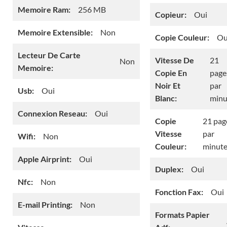
Memoire Ram:
256 MB
Copieur:
Oui
Memoire Extensible:
Non
Copie Couleur:
Ou
Lecteur De Carte
Vitesse De
21
Non
Memoire:
Copie En
page
Noir Et
par
Usb:
Oui
Blanc:
minu
Connexion Reseau:
Oui
Copie
21 pag
Vitesse
par
Wifi:
Non
Couleur:
minut
Apple Airprint:
Oui
Duplex:
Oui
Nfc:
Non
Fonction Fax:
Oui
E-mail Printing:
Non
Formats Papier