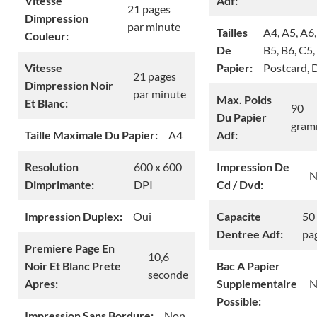
Vitesse
Adf:
21 pages
Dimpression
par minute
Tailles
A4, A5, A6,
Couleur:
De
B5, B6, C5,
Vitesse
Papier:
Postcard, 
21 pages
Dimpression Noir
par minute
Max. Poids
Et Blanc:
90
Du Papier
gra
Taille Maximale Du Papier:
A4
Adf:
Resolution
600 x 600
Impression De
N
Dimprimante:
DPI
Cd / Dvd:
Impression Duplex:
Oui
Capacite
50
Dentree Adf:
pa
Premiere Page En
10,6
Noir Et Blanc Prete
Bac A Papier
seconde
Apres:
Supplementaire
N
Possible:
Impression Sans Bordure:
Non