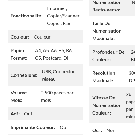
Numerisation
N
Imprimer,
Recto-verso:
Fonctionnalite:
Copier/Scanner,
Copier, Fax
Taille De
Numerisation
Couleur:
Couleur
Maximale:
Papier
A4, A5, A6, B5, B6,
Profondeur De
2
Format:
C5, Postcard, Dl
Couleur:
B
USB, Connexion
Resolution
30
Connexions:
réseau
Maximale:
DP
Volume
2.500 pages par
26
Vitesse De
Mois:
mois
pag
Numerisation
par
Couleur:
Adf:
Oui
min
Imprimante Couleur:
Oui
Ocr:
Non