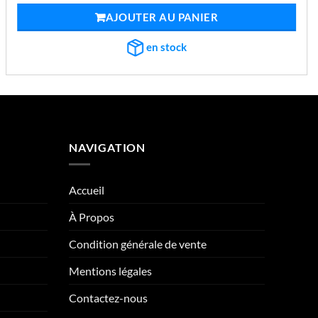
initial
actuel
AJOUTER AU PANIER
était :
est :
€2.723,14.
€1.032,98.
en stock
NAVIGATION
Accueil
À Propos
Condition générale de vente
Mentions légales
Contactez-nous