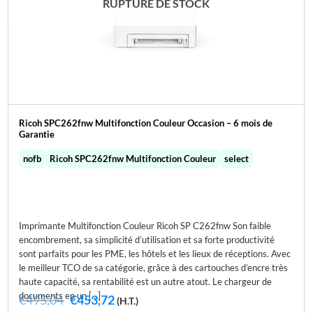
RUPTURE DE STOCK
Ricoh SPC262fnw Multifonction Couleur Occasion – 6 mois de
Garantie
nofb
Ricoh SPC262fnw Multifonction Couleur
select
Imprimante Multifonction Couleur Ricoh SP C262fnw Son faible
encombrement, sa simplicité d’utilisation et sa forte productivité
sont parfaits pour les PME, les hôtels et les lieux de réceptions. Avec
le meilleur TCO de sa catégorie, grâce à des cartouches d’encre très
haute capacité, sa rentabilité est un autre atout. Le chargeur de
documents en un […]
Le
Le
€
495,04
€
453,72
(H.T.)
prix
prix