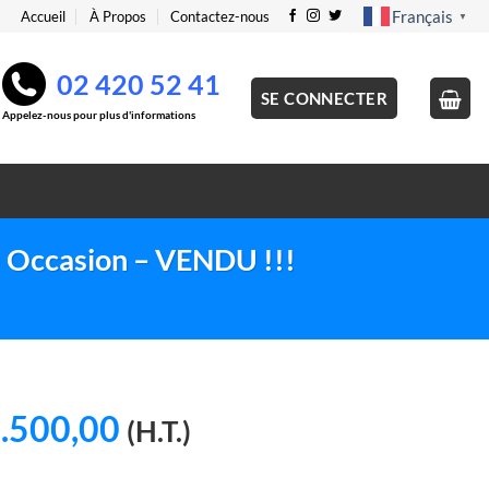
Français
Accueil
À Propos
Contactez-nous
▼
02 420 52 41
SE CONNECTER
Appelez-nous pour plus d'informations
 – Occasion – VENDU !!!
Le
.500,00
(H.T.)
ix
prix