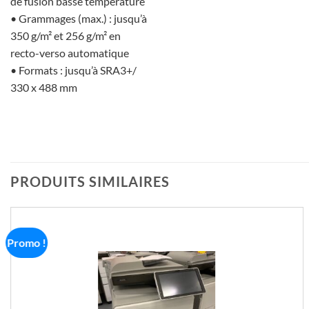
de fusion basse température
• Grammages (max.) : jusqu’à
350 g/m² et 256 g/m² en
recto-verso automatique
• Formats : jusqu’à SRA3+/
330 x 488 mm
PRODUITS SIMILAIRES
Promo !