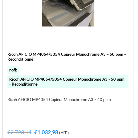
Ricoh AFICIO MP4054/5054 Copieur Monochrome A3 – 50 ppm –
Reconditionné
nofb
Ricoh AFICIO MP4054/5054 Copieur Monochrome A3 - 50 ppm
- Reconditionné
Ricoh AFICIO MP4054 Copieur Monochrome A3 – 40 ppm
Le
Le
€
2.723,14
€
1.032,98
(H.T.)
prix
prix