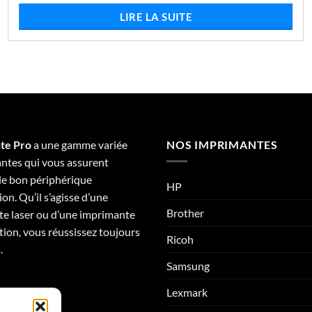
initial
actuel
LIRE LA SUITE
était :
est :
€495,04.
€453,72.
te Pro
a une gamme variée
NOS IMPRIMANTES
ntes qui vous assurent
 le bon périphérique
HP
on. Qu’il s’agisse d’une
Brother
e laser ou d’une imprimante
tion, vous réussissez toujours
Ricoh
.
Samsung
Lexmark