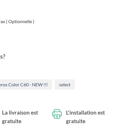
itial
actuel
ait :
est :
5.702,48.
€4.500,00.
ax ( Optionnelle )
s?
rox Color C60 - NEW !!!
select
La livraison est
L'installation est
gratuite
gratuite