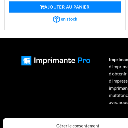
initial
actuel
AJOUTER AU PANIER
était :
est :
€1.490,00.
€657,02.
en stock
Impriman
d’imprima
d’obtenir
d’impressi
imprimant
multifonc
avec nous
Gérer le consentement