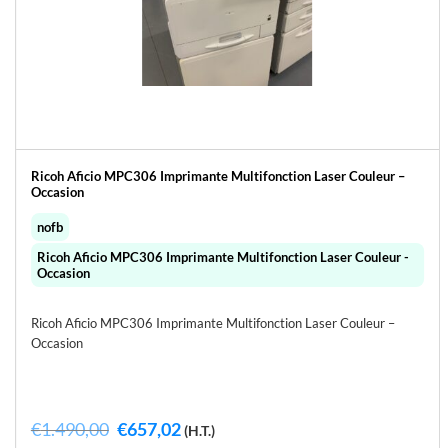
Ricoh Aficio MPC306 Imprimante Multifonction Laser Couleur –
Occasion
nofb
Ricoh Aficio MPC306 Imprimante Multifonction Laser Couleur -
Occasion
Ricoh Aficio MPC306 Imprimante Multifonction Laser Couleur –
Occasion
Le
Le
€
1.490,00
€
657,02
(H.T.)
prix
prix