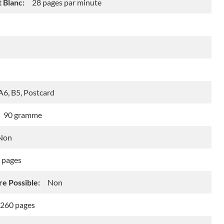
 Blanc:
28 pages par minute
A6, B5, Postcard
90 gramme
Non
 pages
e Possible:
Non
260 pages