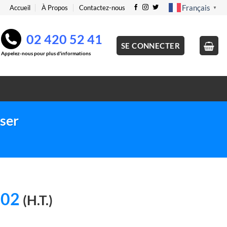
Français
Accueil
À Propos
Contactez-nous
▼
02 420 52 41
SE CONNECTER
Appelez-nous pour plus d'informations
ser
Le
,02
(H.T.)
prix