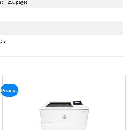
r:
250 pages
Oui
Promo !