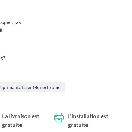
l
actuel
:
est :
,55.
€347,02.
Copier, Fax
fi
s?
Imprimante laser Monochrome
La livraison est
L'installation est
gratuite
gratuite