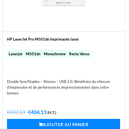
HP LaserJet Pro M501dn Imprimante laser
Laserjet
M501dn
Monochrome
Recto Verso
Double face/Duplex – Réseau – USB 2.0. Bénéficiez de vitesses
d’impression et de performances impressionnantes dans votre
bureau
Le
Le
€
437,19
€
404,13
(H.T.)
prix
prix
initial
actuel
AJOUTER AU PANIER
était :
est :