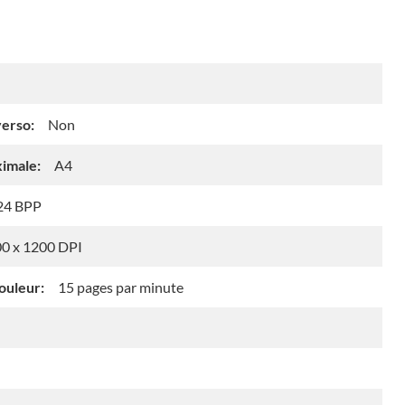
erso:
Non
ximale:
A4
24 BPP
0 x 1200 DPI
ouleur:
15 pages par minute