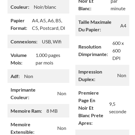
Noir Et
par
Couleur:
Noir/blanc
Blanc:
minute
Papier
A4, A5, A6, B5,
Taille Maximale
A4
Format:
C5, Postcard, Dl
Du Papier:
Connexions:
USB, Wifi
600 x
Resolution
600
Dimprimante:
Volume
1.000 pages
DPI
Mois:
par mois
Impression
Non
Adf:
Non
Duplex:
Imprimante
Premiere
Non
Couleur:
Page En
9,5
Noir Et
Memoire Ram:
8 MB
seconde
Blanc Prete
Apres:
Memoire
Non
Extensible: