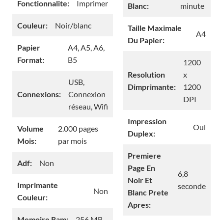
Fonctionnalite:
Imprimer
Blanc:
minute
Couleur:
Noir/blanc
Taille Maximale
A4
Du Papier:
Papier
A4, A5, A6,
Format:
B5
1200
Resolution
x
USB,
Dimprimante:
1200
Connexions:
Connexion
DPI
réseau, Wifi
Impression
Oui
Volume
2.000 pages
Duplex:
Mois:
par mois
Premiere
Adf:
Non
Page En
6,8
Noir Et
Imprimante
seconde
Non
Blanc Prete
Couleur:
Apres:
Memoire Ram:
256 MB