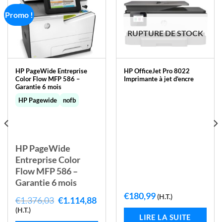
Promo !
RUPTURE DE STOCK
HP PageWide Entreprise
HP OfficeJet Pro 8022
Color Flow MFP 586 –
Imprimante à jet d’encre
Garantie 6 mois
HP Pagewide
nofb
HP PageWide
Entreprise Color
Flow MFP 586 –
Garantie 6 mois
€
180,99
(H.T.)
Le
Le
€
1.376,03
€
1.114,88
prix
prix
(H.T.)
initial
actuel
LIRE LA SUITE