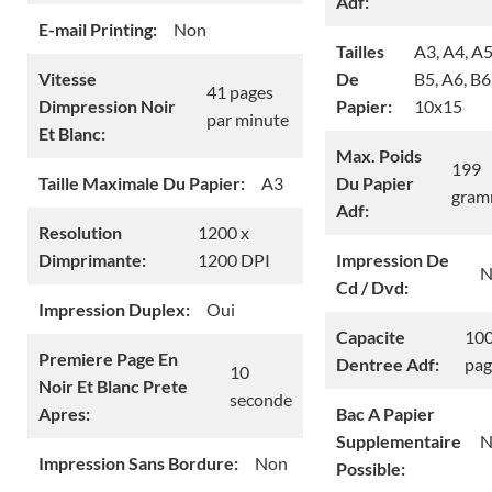
Adf:
E-mail Printing:
Non
Tailles
A3, A4, A5
Vitesse
De
B5, A6, B6
41 pages
Dimpression Noir
Papier:
10x15
par minute
Et Blanc:
Max. Poids
199
Taille Maximale Du Papier:
A3
Du Papier
gra
Adf:
Resolution
1200 x
Dimprimante:
1200 DPI
Impression De
N
Cd / Dvd:
Impression Duplex:
Oui
Capacite
10
Premiere Page En
Dentree Adf:
pag
10
Noir Et Blanc Prete
seconde
Apres:
Bac A Papier
Supplementaire
N
Impression Sans Bordure:
Non
Possible: