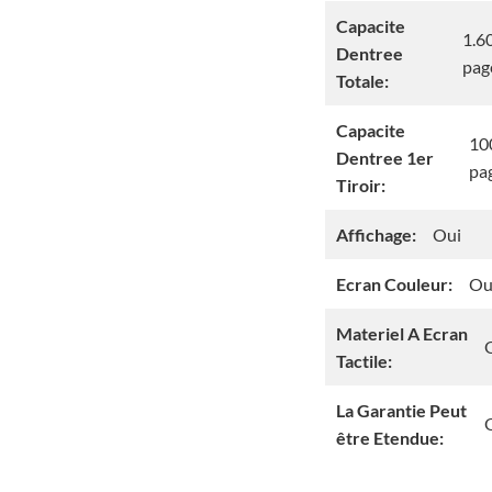
Capacite
1.6
Dentree
pag
Totale:
Capacite
10
Dentree 1er
pa
Tiroir:
Affichage:
Oui
Ecran Couleur:
Ou
Materiel A Ecran
Tactile:
La Garantie Peut
être Etendue: