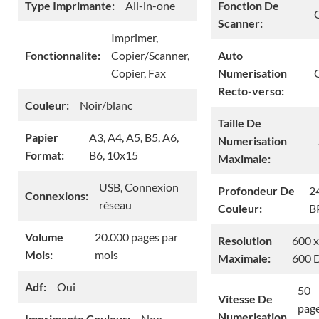
Type Imprimante:
All-in-one
Fonction De
Scanner:
Imprimer,
Fonctionnalite:
Copier/Scanner,
Auto
Copier, Fax
Numerisation
Recto-verso:
Couleur:
Noir/blanc
Taille De
Papier
A3, A4, A5, B5, A6,
Numerisation
Format:
B6, 10x15
Maximale:
USB, Connexion
Profondeur De
2
Connexions:
réseau
Couleur:
B
Volume
20.000 pages par
Resolution
600 x
Mois:
mois
Maximale:
600 
Adf:
Oui
50
Vitesse De
pag
Numerisation
Imprimante Couleur:
Non