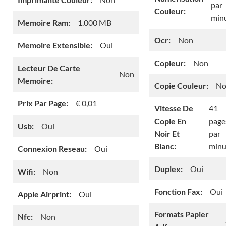
par
Couleur:
min
Memoire Ram:
1.000 MB
Ocr:
Non
Memoire Extensible:
Oui
Copieur:
Non
Lecteur De Carte
Non
Memoire:
Copie Couleur:
No
Prix Par Page:
€ 0,01
Vitesse De
41
Copie En
page
Usb:
Oui
Noir Et
par
Blanc:
minu
Connexion Reseau:
Oui
Duplex:
Oui
Wifi:
Non
Fonction Fax:
Oui
Apple Airprint:
Oui
Formats Papier
Nfc:
Non