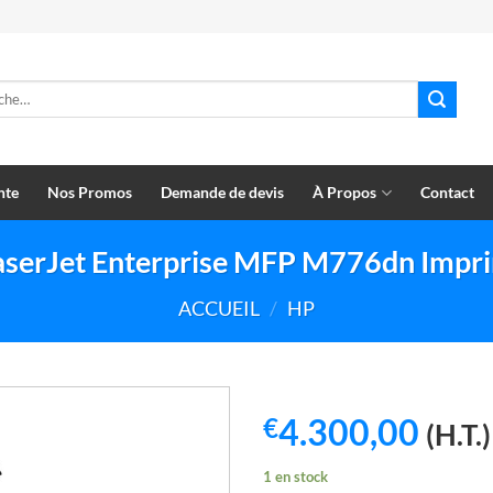
e
nte
Nos Promos
Demande de devis
À Propos
Contact
aserJet Enterprise MFP M776dn Impri
ACCUEIL
/
HP
4.300,00
€
(H.T.)
1 en stock