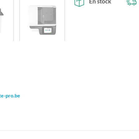
En stock
te-pro.be