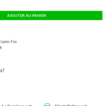
nterprise MFP M776dn Imprimante laser
AJOUTER AU PANIER
Copier, Fax
fi
s?