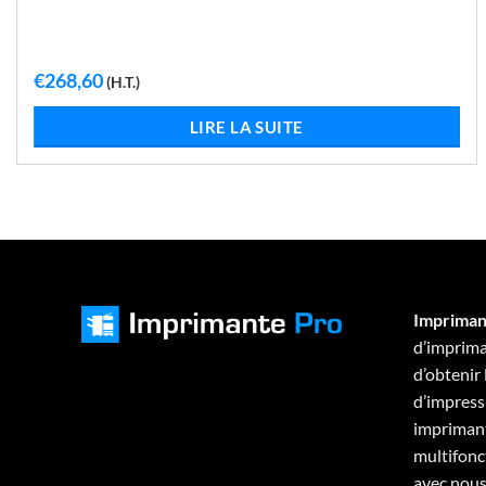
€
268,60
(H.T.)
LIRE LA SUITE
Impriman
d’imprima
d’obtenir
d’impressi
imprimant
multifonc
avec nous