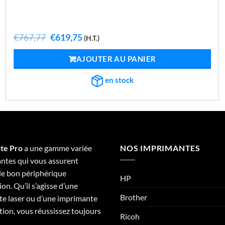
Le
Le
€
767,77
€
619,75
(H.T.)
prix
prix
initial
actuel
AJOUTER AU PANIER
était :
est :
€767,77.
€619,75.
en stock
te Pro
a une gamme variée
NOS IMPRIMANTES
ntes qui vous assurent
 le bon périphérique
HP
on. Qu’il s’agisse d’une
Brother
e laser ou d’une imprimante
tion, vous réussissez toujours
Ricoh
.