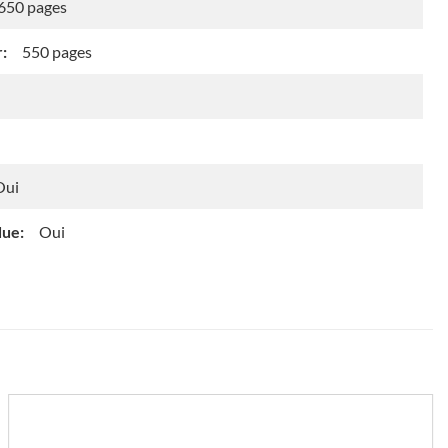
650 pages
:
550 pages
Oui
due:
Oui