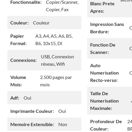
Fonctionnalite:
Copier/Scanner,
Blanc Prete
Copier, Fax
Apres:
Couleur:
Couleur
Impression Sans
O
Bordure:
Papier
A3, A4, A5, A6, B5,
Format:
B6, 10x15, Dl
Fonction De
O
Scanner:
USB, Connexion
Connexions:
réseau, Wifi
Auto
Numerisation
O
Volume
2.500 pages par
Recto-verso:
Mois:
mois
Taille De
Adf:
Oui
Numerisation
Maximale:
Imprimante Couleur:
Oui
Profondeur De
2
Memoire Extensible:
Non
Couleur:
B