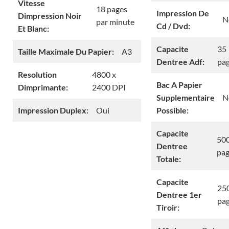
Vitesse
18 pages
Impression De
Dimpression Noir
N
par minute
Cd / Dvd:
Et Blanc:
Capacite
35
Taille Maximale Du Papier:
A3
Dentree Adf:
pa
Resolution
4800 x
Bac A Papier
Dimprimante:
2400 DPI
Supplementaire
N
Impression Duplex:
Oui
Possible:
Capacite
50
Dentree
pa
Totale:
Capacite
25
Dentree 1er
pa
Tiroir: