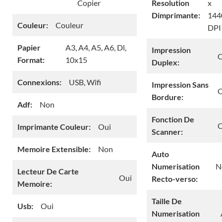
Copier
Resolution
x
Dimprimante:
144
Couleur:
Couleur
DPI
Papier
A3, A4, A5, A6, Dl,
Impression
O
Format:
10x15
Duplex:
Connexions:
USB, Wifi
Impression Sans
O
Bordure:
Adf:
Non
Fonction De
O
Imprimante Couleur:
Oui
Scanner:
Memoire Extensible:
Non
Auto
Numerisation
N
Lecteur De Carte
Oui
Recto-verso:
Memoire:
Taille De
Usb:
Oui
Numerisation