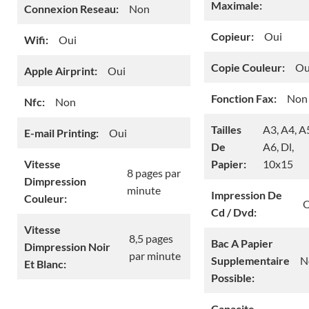
Maximale:
Connexion Reseau:
Non
Copieur:
Oui
Wifi:
Oui
Copie Couleur:
Ou
Apple Airprint:
Oui
Fonction Fax:
Non
Nfc:
Non
Tailles
A3, A4, A
E-mail Printing:
Oui
De
A6, Dl,
Vitesse
Papier:
10x15
8 pages par
Dimpression
minute
Impression De
Couleur:
O
Cd / Dvd:
Vitesse
8,5 pages
Bac A Papier
Dimpression Noir
par minute
Supplementaire
N
Et Blanc:
Possible:
Capacite