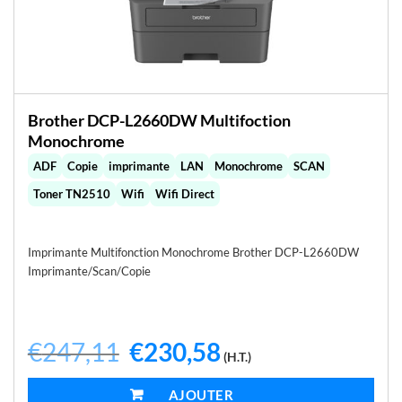
Brother DCP-L2660DW Multifoction
Monochrome
ADF
Copie
imprimante
LAN
Monochrome
SCAN
Toner TN2510
Wifi
Wifi Direct
Imprimante Multifonction Monochrome Brother DCP-L2660DW
Imprimante/Scan/Copie
€
247,11
Le
€
230,58
Le
(H.T.)
prix
prix
initial
actuel
était :
est :
AJOUTER AU PANIER