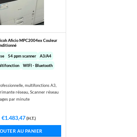
icoh Aficio MPC2004ex Couleur
nditionné
sse
54 ppm scanner
A3/A4
ltifonction
WIFI - Bluetooth
fessionnelle, multifonctions A3,
rimante réseau, Scanner réseau
ages par minute
Le
Le
€
1.483,47
(H.T.)
prix
prix
initial
actuel
OUTER AU PANIER
était :
est :