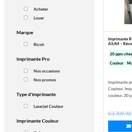
Acheter
Louer
Marque
Imprimante R
A3/A4 – Réco
Ricoh
20 ppm vite
Imprimante Pro
Couleur
Mu
Nos occasions
Nos promos
Imprimante pro
Copieur, Imp
Type d'imprimante
couleur,
20 p
Laserjet Couleur
€
3.709,92
Imprimante Couleur
AJ