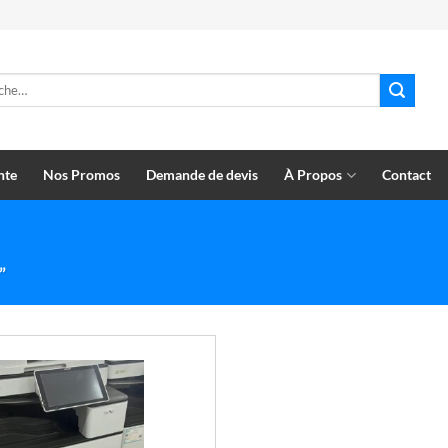
e
nte
Nos Promos
Demande de devis
À Propos
Contact
”