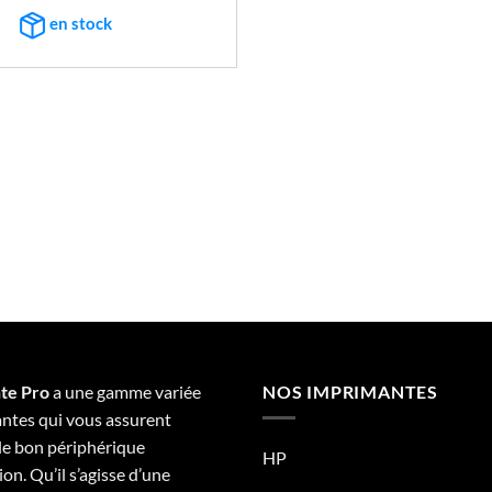
€3.709,92.
€1.483,47.
en stock
te Pro
a une gamme variée
NOS IMPRIMANTES
ntes qui vous assurent
 le bon périphérique
HP
on. Qu’il s’agisse d’une