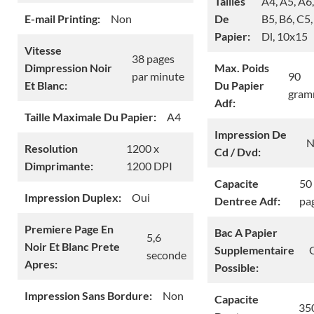
Tailles
A4, A5, A6
E-mail Printing:
Non
De
B5, B6, C5,
Papier:
Dl, 10x15
Vitesse
38 pages
Dimpression Noir
Max. Poids
par minute
90
Et Blanc:
Du Papier
gra
Adf:
Taille Maximale Du Papier:
A4
Impression De
N
Resolution
1200 x
Cd / Dvd:
Dimprimante:
1200 DPI
Capacite
50
Impression Duplex:
Oui
Dentree Adf:
pa
Premiere Page En
Bac A Papier
5,6
Noir Et Blanc Prete
Supplementaire
seconde
Apres:
Possible:
Impression Sans Bordure:
Non
Capacite
35