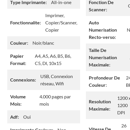
Type Imprimante:
All-in-one
Fonction De
Scanner:
Imprimer,
Fonctionnalite:
Copier/Scanner,
Auto
Copier
Numerisation
N
Recto-verso:
Couleur:
Noir/blanc
Taille De
Papier
A4, A5, A6, B5, B6,
Numerisation
Format:
C5, Dl, 10x15
Maximale:
USB, Connexion
Profondeur De
2
Connexions:
réseau, Wifi
Couleur:
B
Volume
4.000 pages par
1200 
Resolution
Mois:
mois
1200
Maximale:
DPI
Adf:
Oui
26
Vitesse De
Imprimante Couleur:
Non