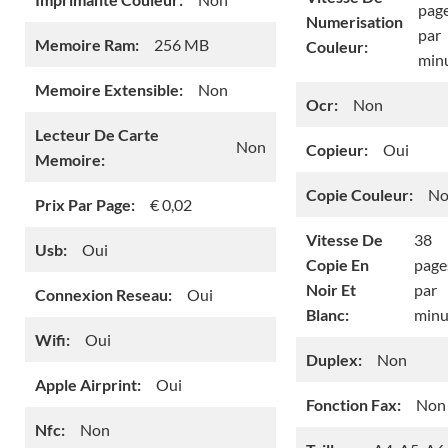
pag
Numerisation
par
Memoire Ram:
256 MB
Couleur:
min
Memoire Extensible:
Non
Ocr:
Non
Lecteur De Carte
Non
Copieur:
Oui
Memoire:
Copie Couleur:
No
Prix Par Page:
€ 0,02
Vitesse De
38
Usb:
Oui
Copie En
page
Noir Et
par
Connexion Reseau:
Oui
Blanc:
minu
Wifi:
Oui
Duplex:
Non
Apple Airprint:
Oui
Fonction Fax:
Non
Nfc:
Non