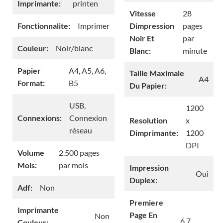
Imprimante:
printen
Vitesse
28
Fonctionnalite:
Imprimer
Dimpression
pages
Noir Et
par
Couleur:
Noir/blanc
Blanc:
minute
Papier
A4, A5, A6,
Taille Maximale
A4
Format:
B5
Du Papier:
USB,
1200
Connexions:
Connexion
Resolution
x
réseau
Dimprimante:
1200
DPI
Volume
2.500 pages
Mois:
par mois
Impression
Oui
Duplex:
Adf:
Non
Premiere
Imprimante
Page En
Non
6,7
Couleur: