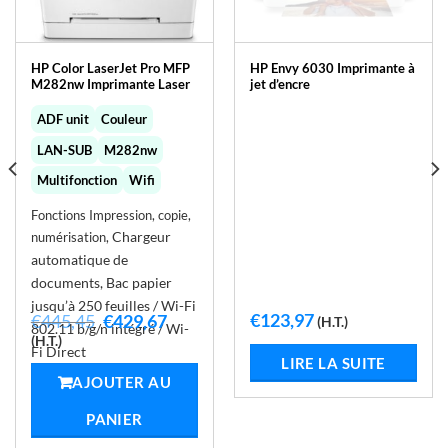
HP Color LaserJet Pro MFP
HP Envy 6030 Imprimante à
M282nw Imprimante Laser
jet d’encre
ADF unit
Couleur
LAN-SUB
M282nw
Multifonction
Wifi
Fonctions Impression, copie,
Chargeur
numérisation,
automatique de
documents,
Bac papier
jusqu’à 250 feuilles / Wi-Fi
€
123,97
Le
Le
€
445,45
€
429,67
(H.T.)
802.11 b/g/n intégré / Wi-
prix
prix
(H.T.)
Fi Direct
initial
actuel
LIRE LA SUITE
était :
est :
AJOUTER AU
€445,45.
€429,67.
PANIER