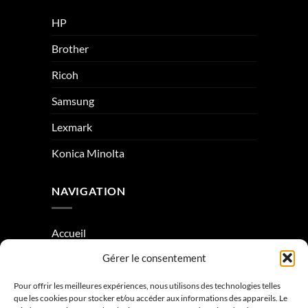
HP
Brother
Ricoh
Samsung
Lexmark
Konica Minolta
NAVIGATION
Accueil
Gérer le consentement
À Propos
Condition générale de vente
Pour offrir les meilleures expériences, nous utilisons des technologies telles
que les cookies pour stocker et/ou accéder aux informations des appareils. Le