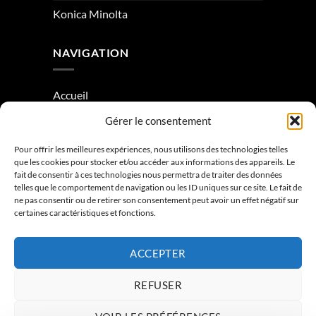
Konica Minolta
NAVIGATION
Accueil
Gérer le consentement
À Propos
Condition générale de vente
Pour offrir les meilleures expériences, nous utilisons des technologies telles
que les cookies pour stocker et/ou accéder aux informations des appareils. Le
Mentions légales
fait de consentir à ces technologies nous permettra de traiter des données
telles que le comportement de navigation ou les ID uniques sur ce site. Le fait de
ne pas consentir ou de retirer son consentement peut avoir un effet négatif sur
Contactez-nous
certaines caractéristiques et fonctions.
ACCEPTER
REFUSER