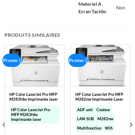
Materiel A
Non
Ecran Tactile:
PRODUITS SIMILAIRES
Promo !
Promo !
HP Color LaserJet Pro MFP
HP Color LaserJet Pro MFP
M283fdw Imprimante laser
M282nw Imprimante Laser
HP Color LaserJet Pro
ADF unit
Couleur
MFP M283fdw
LAN-SUB
M282nw
Imprimante laser
Multifonction
Wifi