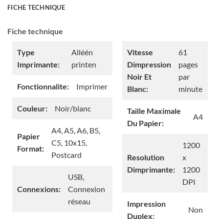
FICHE TECHNIQUE
Fiche technique
Type
Alléén
Vitesse
61
Imprimante:
printen
Dimpression
pages
Noir Et
par
Fonctionnalite:
Imprimer
Blanc:
minute
Couleur:
Noir/blanc
Taille Maximale
A4
Du Papier:
A4, A5, A6, B5,
Papier
C5, 10x15,
1200
Format:
Postcard
Resolution
x
Dimprimante:
1200
USB,
DPI
Connexions:
Connexion
réseau
Impression
Non
Duplex: