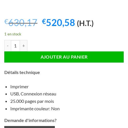
Le
Le
630,17
520,58
€
€
(H.T.)
prix
prix
1 en stock
initial
actuel
quantité de HP LaserJet Enterprise M608n Imprimante laser - Occasi
était :
est :
€630,17.
€520,58.
AJOUTER AU PANIER
Détails technique
Imprimer
USB, Connexion réseau
25.000 pages par mois
Imprimante couleur: Non
Demande d'informations?